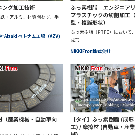
ニング加工技術
ふっ素樹脂 エンジニア
プラスチックの切削加工
・鉄・アルミ、材質問わず、手
型・複雑形状）
ふっ素樹脂（PTFE）において
Aizaki ベトナム工場（AZV)
成形
NiKKiFron株式会社
材（産業機械・自動車向
【タイ】ふっ素樹脂 (成形
工) / 摩擦材 (自動車・産
械)