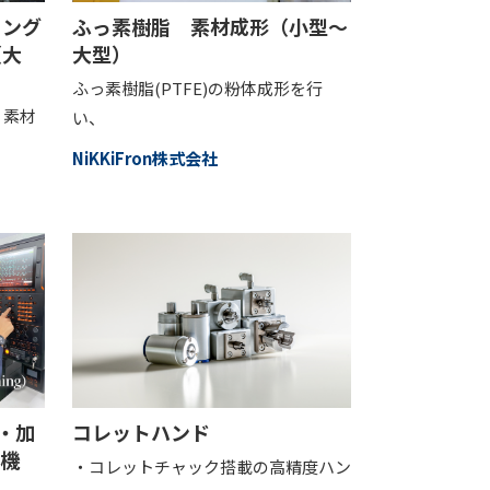
リング
ふっ素樹脂 素材成形（小型～
（大
大型）
ふっ素樹脂(PTFE)の粉体成形を行
、素材
い、
NiKKiFron株式会社
・加
コレットハンド
業機
・コレットチャック搭載の高精度ハン