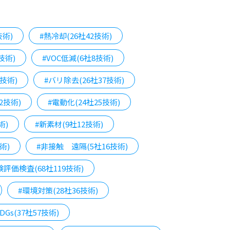
技術)
#熱冷却(26社42技術)
技術)
#VOC低減(6社8技術)
技術)
#バリ除去(26社37技術)
2技術)
#電動化(24社25技術)
術)
#新素材(9社12技術)
術)
#非接触 遠隔(5社16技術)
験評価検査(68社119技術)
#環境対策(28社36技術)
SDGs(37社57技術)