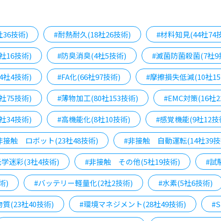
社36技術)
#耐熱耐久(18社26技術)
#材料知見(44社74
社16技術)
#防臭消臭(4社5技術)
#滅菌防菌殺菌(7社9
4社4技術)
#FA化(66社97技術)
#摩擦損失低減(10社15
社75技術)
#薄物加工(80社153技術)
#EMC対策(16社2
社34技術)
#高機能化(8社10技術)
#感覚機能(9社12技
非接触 ロボット(23社48技術)
#非接触 自動運転(14社39技
学迷彩(3社4技術)
#非接触 その他(5社19技術)
#試
術)
#バッテリー軽量化(2社2技術)
#水素(5社6技術)
質(23社40技術)
#環境マネジメント(28社49技術)
#