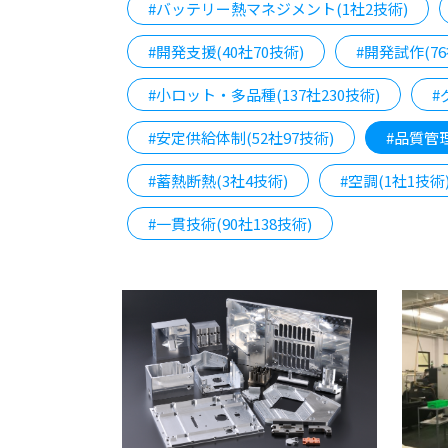
#バッテリー熱マネジメント(1社2技術)
#開発支援(40社70技術)
#開発試作(76
#小ロット・多品種(137社230技術)
#
#安定供給体制(52社97技術)
#品質管理
#蓄熱断熱(3社4技術)
#空調(1社1技術
#一貫技術(90社138技術)