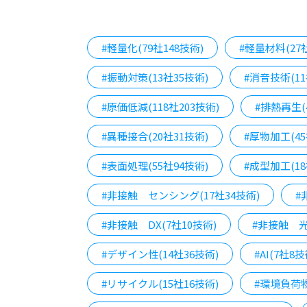
#軽量化(79社148技術)
#軽量材料(27
#振動対策(13社35技術)
#消音技術(11
#原価低減(118社203技術)
#排熱再生(
#異種接合(20社31技術)
#厚物加工(45
#表面処理(55社94技術)
#成型加工(18
#非接触 センシング(17社34技術)
#
#非接触 DX(7社10技術)
#非接触 光
#デザイン性(14社36技術)
#AI(7社8技
#リサイクル(15社16技術)
#環境負荷物