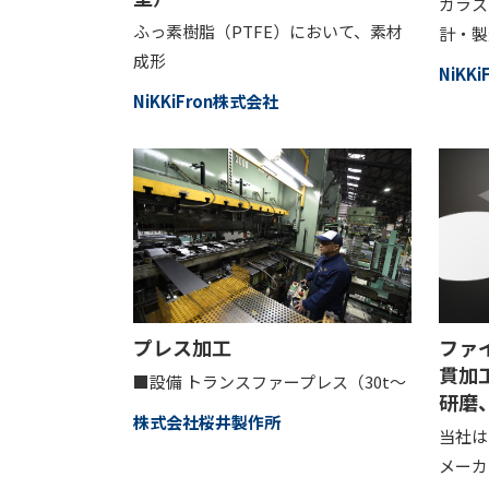
ガラス
ふっ素樹脂（PTFE）において、素材
計・製
成形
NiKK
NiKKiFron株式会社
プレス加工
ファ
貫加
■設備 トランスファープレス（30t～
研磨
株式会社桜井製作所
当社は
メーカ