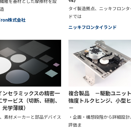
繊維を基材とした摩擦材を設
タイ製造拠点、ニッキフロンタ
造
ドでは
iFron株式会社
ニッキフロンタイランド
インセラミックスの精密一
複合製品 －駆動ユニッ
工サービス（切断、研削、
強度トルクヒンジ、小型
、光学薄膜）
－
、素材メーカーと部品デバイス
・企画・構想段階から詳細設計
評価ま