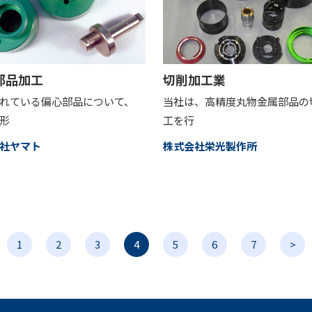
部品加工
切削加工業
れている偏心部品について、
当社は、高精度丸物金属部品の
形
工を行
社ヤマト
株式会社栄光製作所
1
2
3
4
5
6
7
>