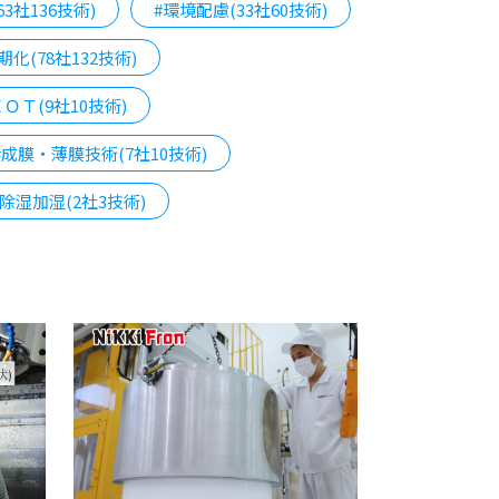
3社136技術)
#環境配慮(33社60技術)
期化(78社132技術)
ＩＯＴ(9社10技術)
#成膜・薄膜技術(7社10技術)
#除湿加湿(2社3技術)