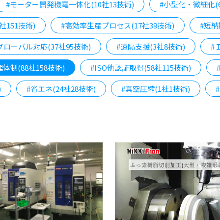
#モーター開発機電一体化(10社13技術)
#小型化・微細化(6
社151技術)
#高効率生産プロセス(17社39技術)
#短納
グローバル対応(37社95技術)
#遠隔支援(3社8技術)
#
体制(88社158技術)
#ISO他認証取得(58社115技術)
)
#省エネ(24社28技術)
#真空圧縮(1社1技術)