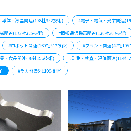
半導体・液晶関連(178社352技術)
#電子・電気・光学関連(198
械関連(173社325技術)
#情報通信機器関連(130社307技術)
#ロボット関連(160社312技術)
#プラント関連(47社105
業・食品関連(78社156技術)
#計測・検査・評価関連(114社2
)
#その他(56社109技術)