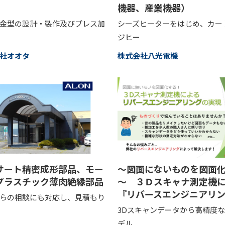
機器、産業機器）
金型の設計・製作及びプレス加
シーズヒーターをはじめ、カー
ジヒー
社オオタ
株式会社八光電機
サート精密成形部品、モー
～図面にないものを図面
プラスチック薄肉絶縁部品
～ ３Ｄスキャナ測定機
『リバースエンジニアリ
らの相談にも対応し、見積もり
3Dスキャンデータから高精度な
デル