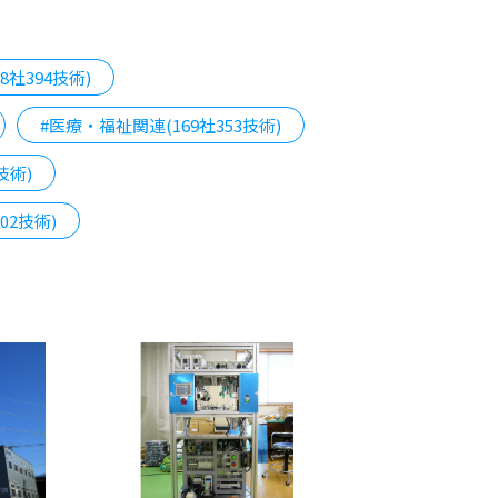
社394技術)
#医療・福祉関連(169社353技術)
技術)
02技術)