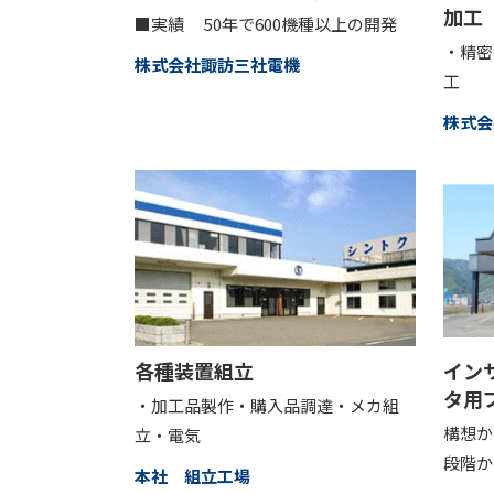
加工
■実績 50年で600機種以上の開発
・精密
株式会社諏訪三社電機
工
株式会
各種装置組立
イン
タ用
・加工品製作・購入品調達・メカ組
構想か
立・電気
段階か
本社 組立工場