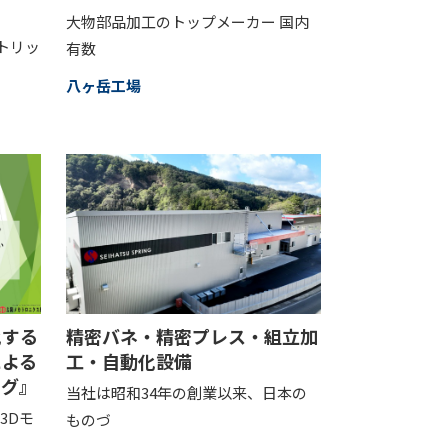
大物部品加工のトップメーカー 国内
トリッ
有数
八ヶ岳工場
化する
精密バネ・精密プレス・組立加
による
工・自動化設備
ング』
当社は昭和34年の創業以来、日本の
3Dモ
ものづ