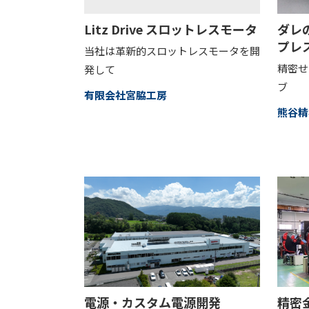
Litz Drive スロットレスモータ
ダレ
プレ
当社は革新的スロットレスモータを開
精密せ
発して
ブ
有限会社宮脇工房
熊谷精
電源・カスタム電源開発
精密