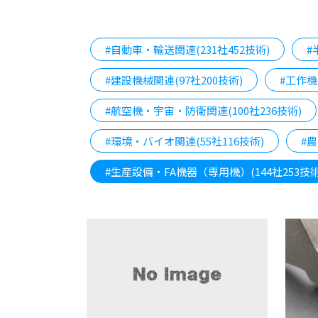
#自動車・輸送関連(231社452技術)
#
#建設機械関連(97社200技術)
#工作機
#航空機・宇宙・防衛関連(100社236技術)
#環境・バイオ関連(55社116技術)
#農
#生産設備・FA機器（専用機）(144社253技術