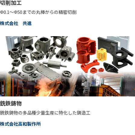
切削加工
Φ0.1～Φ50までの丸棒からの精密切削
株式会社 共進
銑鉄鋳物
銑鉄鋳物の多品種少量生産に特化した鋳造工
株式会社高和製作所