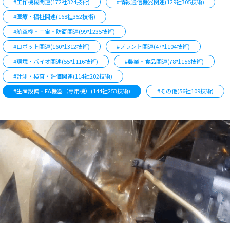
#工作機械関連(172社324技術)
#情報通信機器関連(129社305技術)
#医療・福祉関連(168社352技術)
#航空機・宇宙・防衛関連(99社235技術)
#ロボット関連(160社312技術)
#プラント関連(47社104技術)
#環境・バイオ関連(55社116技術)
#農業・食品関連(78社156技術)
#計測・検査・評価関連(114社202技術)
#生産設備・FA機器（専用機）(144社253技術)
#その他(56社109技術)