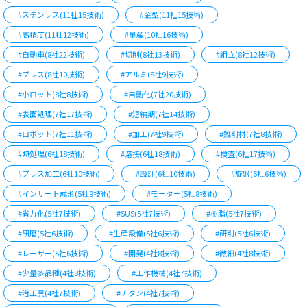
#ステンレス(11社15技術)
#金型(11社15技術)
#高精度(11社12技術)
#量産(10社16技術)
#自動車(8社22技術)
#切削(8社13技術)
#組立(8社12技術)
#プレス(8社10技術)
#アルミ(8社9技術)
#小ロット(8社8技術)
#自動化(7社20技術)
#表面処理(7社17技術)
#短納期(7社14技術)
#ロボット(7社11技術)
#加工(7社9技術)
#難削材(7社8技術)
#熱処理(6社18技術)
#溶接(6社18技術)
#検査(6社17技術)
#プレス加工(6社10技術)
#設計(6社10技術)
#旋盤(6社6技術)
#インサート成形(5社9技術)
#モーター(5社8技術)
#省力化(5社7技術)
#SUS(5社7技術)
#樹脂(5社7技術)
#研磨(5社6技術)
#生産設備(5社6技術)
#研削(5社6技術)
#レーザー(5社6技術)
#開発(4社8技術)
#微細(4社8技術)
#少量多品種(4社8技術)
#工作機械(4社7技術)
#治工具(4社7技術)
#チタン(4社7技術)