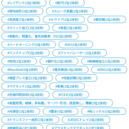
#レイデント(1社1技術)
#長尺(1社1技術)
#厚肉成形(1社1技術)
#スムーズ表面(1社1技術)
#真直度(1社1技術)
#ドライブ(1社1技術)
#梱包機(1社1技術)
#スリット加工(1社1技術)
#実習(1社1技術)
#樹脂化、軽量化、電気自動車、EV(1社1技術)
#ハードターニング(1社1技術)
#ISO(1社1技術)
#ワンストップ(1社1技術)
#ファイバレーザー(1社1技術)
#物流(1社1技術)
#個片化(1社1技術)
#微細線加工(1社1技術)
#Manifold(1社1技術)
#電気鋳造(1社1技術)
#DBG(1社1技術)
#精密プレス加工(1社1技術)
#性能試験(1社1技術)
#マグネット(1社1技術)
#産業(1社1技術)
#先端印刷技術(1社1技術)
#FCEV(1社1技術)
#表面処理，絶縁，非粘着，テーパー形状，段差無し，薄膜(1社1技術)
#光通信(1社1技術)
#鍍金(1社1技術)
#純ニッケル(1社1技術)
#トランスファー成形(1社1技術)
#JEDECトレイ(1社1技術)
#微細部品(1社1技術)
#プラスチックマグネット(1社1技術)