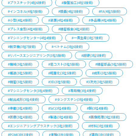
#プラスチック(4社6技術)
#旋盤加工(4社5技術)
#インコネル(4社5技術)
#鏡面(4社5技術)
#FA(4社5技術)
#小型(4社4技術)
#装置(4社4技術)
#多品種(4社4技術)
#プレス金型(4社4技術)
#精密板金(4社4技術)
#マシニングセンター(4社4技術)
#一貫生産(3社7技術)
#航空機(3社7技術)
#ベトナム(3社6技術)
#リバースエンジニアリング(3社5技術)
#超硬(3社5技術)
#機械(3社5技術)
#低コスト(3社5技術)
#精密部品(3社5技術)
#搬送(3社5技術)
#軽量化(3社5技術)
#成形(3社5技術)
#精密(3社5技術)
#3D(3社5技術)
#3次元(3社5技術)
#マシニングセンタ(3社4技術)
#専用機(3社4技術)
#射出成形(3社4技術)
#タングステン(3社4技術)
#車載(3社4技術)
#SiC(3社4技術)
#銅(3社4技術)
#医療(3社4技術)
#製造(3社4技術)
#画像処理(3社3技術)
#エンジニアリングプラスチック(3社3技術)
#材料(3社3技術)
#POM(3社3技術)
#実験(3社3技術)
#薄肉(3社3技術)