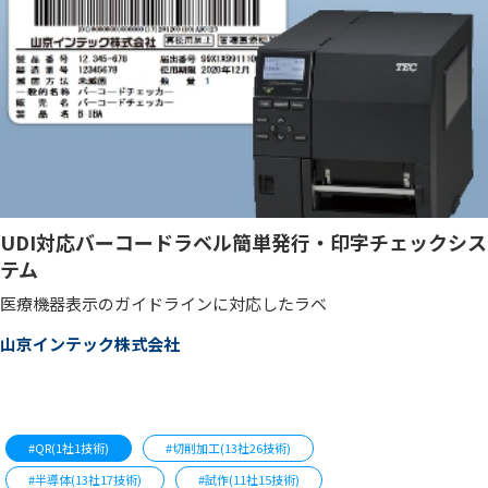
UDI対応バーコードラベル簡単発行・印字チェックシス
テム
医療機器表示のガイドラインに対応したラベ
山京インテック株式会社
#QR(1社1技術)
#切削加工(13社26技術)
#半導体(13社17技術)
#試作(11社15技術)