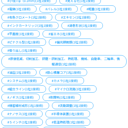
#小径穴φ（0.1mm)(1社1技術)
#見える化(1社1技術)
#電鋳(1社1技術)
#バレル(1社1技術)
#軽量(1社1技術)
#有色クロメート(1社1技術)
#エキセン(1社1技術)
#インクカートリッジ(1社1技術)
#渦巻形状(1社1技術)
#平面度(1社1技術)
#省エネ(1社1技術)
#ピナクル型(1社1技術)
#偏光顕微鏡(1社1技術)
#張り出し(1社1技術)
#原価低減、切削加工、 研磨・研削加工、 熱処理、 機械、 自動車、 二輪車、情
報通信(1社1技術)
#油圧(1社1技術)
#鉄心積層コア(1社1技術)
#システム(1社1技術)
#カメラ(1社1技術)
#組立ライン(1社1技術)
#マイクロ流路(1社1技術)
#ノギス(1社1技術)
#耐摩耗(1社1技術)
#精密線材成形(1社1技術)
#流動調整(1社1技術)
#ナノサス(1社1技術)
#半導体装置(1社1技術)
#５インチ(1社1技術)
#低温熱処理(1社1技術)