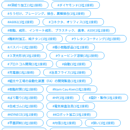
##深絞り加工(1社1技術)
#ダイヤモンド(1社1技術)
#ろう付け，ブレージング，接合，異種接合(1社1技術)
#A6061(1社1技術)
#コネクタ、オリフィス(1社1技術)
#樹脂、成形、 インサート成形、 プラスチック、 歯車、ASSY(1社1技術)
#難削材加工、純チタン(1社1技術)
#ウレタンコーティング(1社1技術)
#バスバー(1社1技術)
#極小樹脂部品(1社1技術)
#３次元形状(1社1技術)
#ウェービング溶接(1社1技術)
#プロトコル開発(1社1技術)
#自動(1社1技術)
#充電器(1社1技術)
#治具フライス(1社1技術)
#組立や工場の自動化装置（FA）の開発製造(1社1技術)
#樹脂材質(1社1技術)
#Nam Cau Kien(1社1技術)
#ばり取り(1社1技術)
#HP(1社1技術)
#設計・製作(1社1技術)
#合成ゴム(1社1技術)
#電気検査治具(1社1技術)
#KEYNECE(1社1技術)
##ロボット加工(1社1技術)
#平面研削(1社1技術)
#内径(1社1技術)
#狭い(1社1技術)