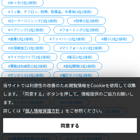
#めっき(1社1技術)
#フッ素、テフロン、耐熱、耐薬品、半導体(1社1技術)
#ローラーバニシング(1社1技術)
#効率(1社1技術)
#ベアリング(1社1技術)
#フォーミング(1社1技術)
#倉庫(1社1技術)
#ファイバー(1社1技術)
#極小(1社1技術)
#太径線加工(1社1技術)
#マニフォールド(1社1技術)
#マイクロパイプ(1社1技術)
#砥石(1社1技術)
#薄板ばね成形(1社1技術)
#自社開発(1社1技術)
TOP
#ガンドリル(1社1技術)
#偏芯ネジ(1社1技術)
#通信機器(1社1技術)
#品質保証(1社1技術)
#HEV(1社1技術)
当サイトでは利便性の改善のため閲覧情報をCookieを使用して収集
します。「同意する」ボタンを押して、情報提供のご協力お願いし
#粉末ハイス(1社1技術)
#超微細ばね(1社1技術)
ます。
#メディカル(1社1技術)
#Au(1社1技術)
詳しくは『
個人情報保護方針
』をご参照ください。
#SUS316Lダブルメルト(1社1技術)
#直交二軸ヒンジ(1社1技術)
#マグネシウム(1社1技術)
#正弦波(1社1技術)
同意する
#生物顕微鏡(1社1技術)
#HP製作管理(1社1技術)
#AI画像処理装置(1社1技術)
#バーコード(1社1技術)