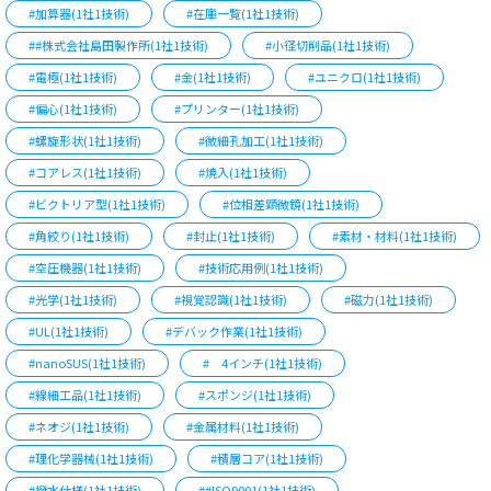
#加算器(1社1技術)
#在庫一覧(1社1技術)
##株式会社島田製作所(1社1技術)
#小径切削品(1社1技術)
#電極(1社1技術)
#金(1社1技術)
#ユニクロ(1社1技術)
#偏心(1社1技術)
#プリンター(1社1技術)
#螺旋形状(1社1技術)
#微細孔加工(1社1技術)
#コアレス(1社1技術)
#焼入(1社1技術)
#ビクトリア型(1社1技術)
#位相差顕微鏡(1社1技術)
#角絞り(1社1技術)
#封止(1社1技術)
#素材・材料(1社1技術)
#空圧機器(1社1技術)
#技術応用例(1社1技術)
#光学(1社1技術)
#視覚認識(1社1技術)
#磁力(1社1技術)
#UL(1社1技術)
#デバック作業(1社1技術)
#nanoSUS(1社1技術)
# 4インチ(1社1技術)
#線細工品(1社1技術)
#スポンジ(1社1技術)
#ネオジ(1社1技術)
#金属材料(1社1技術)
#理化学器械(1社1技術)
#積層コア(1社1技術)
#撥水仕様(1社1技術)
##ISO9001(1社1技術)