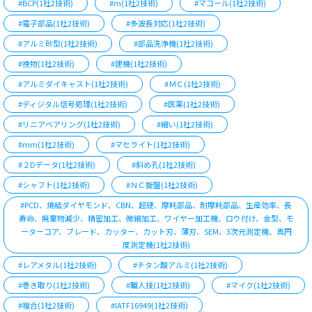
#BCP(1社2技術)
#m(1社2技術)
#マコール(1社2技術)
#電子部品(1社2技術)
#多波長対応(1社2技術)
#アルミ砂型(1社2技術)
#部品洗浄機(1社2技術)
#挽物(1社2技術)
#建機(1社2技術)
#アルミダイキャスト(1社2技術)
#ＭＣ(1社2技術)
#ディジタル信号処理(1社2技術)
#医薬(1社2技術)
#リニアベアリング(1社2技術)
#細い(1社2技術)
#mm(1社2技術)
#マセライト(1社2技術)
#２Dデータ(1社2技術)
#斜め孔(1社2技術)
#シャフト(1社2技術)
#ＮＣ旋盤(1社2技術)
#PCD、焼結ダイヤモンド、CBN、超硬、摩耗部品、耐摩耗部品、生産効率、長
寿命、廃棄物減少、精密加工、微細加工、ワイヤー加工機、ロウ付け、金型、モ
ーターコア、ブレード、カッター、カット刃、薄刃、SEM、3次元測定機、真円
度測定機(1社2技術)
#レアメタル(1社2技術)
#チタン酸アルミ(1社2技術)
#巻き取り(1社2技術)
#職人技(1社2技術)
#マイク(1社2技術)
#複合(1社2技術)
#IATF16949(1社2技術)