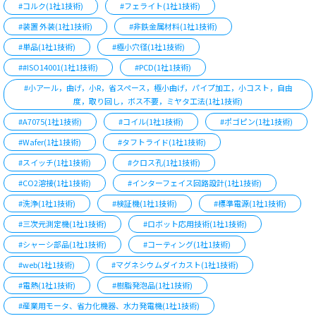
#コルク(1社1技術)
#フェライト(1社1技術)
#装置 外装(1社1技術)
#非鉄金属材料(1社1技術)
#単品(1社1技術)
#極小穴径(1社1技術)
##ISO14001(1社1技術)
#PCD(1社1技術)
#小アール，曲げ，小R，省スペース，極小曲げ，パイプ加工，小コスト，自由
度，取り回し，ボス不要，ミヤタ工法(1社1技術)
#A7075(1社1技術)
#コイル(1社1技術)
#ポゴピン(1社1技術)
#Wafer(1社1技術)
#タフトライド(1社1技術)
#スイッチ(1社1技術)
#クロス孔(1社1技術)
#CO2溶接(1社1技術)
#インターフェイス回路設計(1社1技術)
#洗浄(1社1技術)
#検証機(1社1技術)
#標準電源(1社1技術)
#三次元測定機(1社1技術)
#ロボット応用技術(1社1技術)
#シャーシ部品(1社1技術)
#コーティング(1社1技術)
#web(1社1技術)
#マグネシウムダイカスト(1社1技術)
#電熱(1社1技術)
#樹脂発泡品(1社1技術)
#産業用モータ、省力化機器、水力発電機(1社1技術)