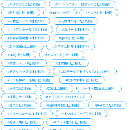
#AUTOCAD(1社1技術)
##トランスファーロボット(1社1技術)
#難形状(1社1技術)
#Cu(1社1技術)
#ピッチ(1社1技術)
#自動化ライン(1社1技術)
#天然ゴム等(1社1技術)
#ポリアセタール(1社1技術)
#カバー(1社1技術)
#多軸自動旋盤(1社1技術)
#spool(1社1技術)
#部材調達(1社1技術)
#システム開発(1社1技術)
#SKS(1社1技術)
#アスペクト(1社1技術)
#医療モデル(1社1技術)
#逆位相(1社1技術)
#デスクトップ(1社1技術)
#GS1データマトリックス(1社1技術)
#工法転換のご提案(1社1技術)
#周波数解析(1社1技術)
#見積(1社1技術)
#2D(1社1技術)
#一体中空品(1社1技術)
#提案(1社1技術)
#アバットメント(1社1技術)
#電気(1社1技術)
#超微細粒鋼(1社1技術)
#原子力(1社1技術)
#クリーンルーム(1社1技術)
#オシロスコープ(1社1技術)
#海外工場(1社1技術)
##プレス加工(1社1技術)