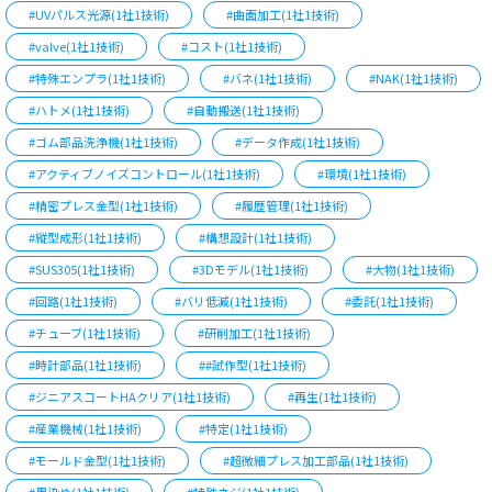
#UVパルス光源(1社1技術)
#曲面加工(1社1技術)
#valve(1社1技術)
#コスト(1社1技術)
#特殊エンプラ(1社1技術)
#バネ(1社1技術)
#NAK(1社1技術)
#ハトメ(1社1技術)
#自動搬送(1社1技術)
#ゴム部品洗浄機(1社1技術)
#データ作成(1社1技術)
#アクティブノイズコントロール(1社1技術)
#環境(1社1技術)
#精密プレス金型(1社1技術)
#履歴管理(1社1技術)
#縦型成形(1社1技術)
#構想設計(1社1技術)
#SUS305(1社1技術)
#3Dモデル(1社1技術)
#大物(1社1技術)
#回路(1社1技術)
#バリ低減(1社1技術)
#委託(1社1技術)
#チューブ(1社1技術)
#研削加工(1社1技術)
#時計部品(1社1技術)
##試作型(1社1技術)
#ジニアスコートHAクリア(1社1技術)
#再生(1社1技術)
#産業機械(1社1技術)
#特定(1社1技術)
#モールド金型(1社1技術)
#超微細プレス加工部品(1社1技術)