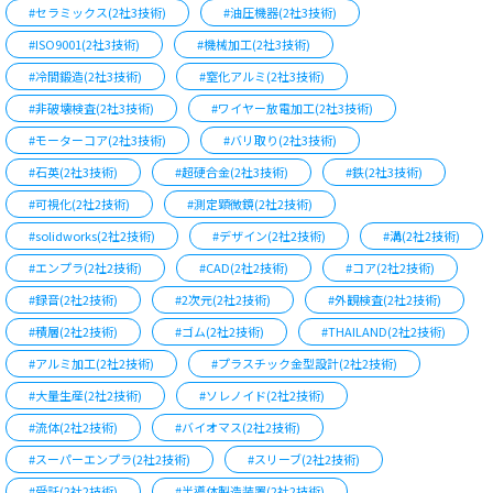
#セラミックス(2社3技術)
#油圧機器(2社3技術)
#ISO9001(2社3技術)
#機械加工(2社3技術)
#冷間鍛造(2社3技術)
#窒化アルミ(2社3技術)
#非破壊検査(2社3技術)
#ワイヤー放電加工(2社3技術)
#モーターコア(2社3技術)
#バリ取り(2社3技術)
#石英(2社3技術)
#超硬合金(2社3技術)
#鉄(2社3技術)
#可視化(2社2技術)
#測定顕微鏡(2社2技術)
#solidworks(2社2技術)
#デザイン(2社2技術)
#溝(2社2技術)
#エンプラ(2社2技術)
#CAD(2社2技術)
#コア(2社2技術)
#録音(2社2技術)
#2次元(2社2技術)
#外観検査(2社2技術)
#積層(2社2技術)
#ゴム(2社2技術)
#THAILAND(2社2技術)
#アルミ加工(2社2技術)
#プラスチック金型設計(2社2技術)
#大量生産(2社2技術)
#ソレノイド(2社2技術)
#流体(2社2技術)
#バイオマス(2社2技術)
#スーパーエンプラ(2社2技術)
#スリーブ(2社2技術)
#受託(2社2技術)
#半導体製造装置(2社2技術)