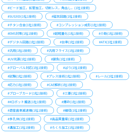
#ビード加工，拡管加工，切削レス，角出し，(1社1技術)
#SUS303(1社1技術)
#磁気回路(1社1技術)
#チタン合金(1社1技術)
#コンプレッション成形(1社1技術)
#EMS対策(1社1技術)
#超軽量化(1社1技術)
#介助(1社1技術)
#デジタル回路(1社1技術)
#台車(1社1技術)
#ATX(1社1技術)
#汎用(1社1技術)
#汎用フライス(1社1技術)
#UV光源(1社1技術)
#請負(1社1技術)
#グローバル対応(1社1技術)
#ばり(1社1技術)
#試験(1社1技術)
#プレス技術(1社1技術)
#レール(1社1技術)
#応力(1社1技術)
#CAE解析(1社1技術)
#プローブカード(1社1技術)
#三菱(1社1技術)
##ロボット搬送(1社1技術)
#爆砕(1社1技術)
#遊星歯車減速機(1社1技術)
#細径(1社1技術)
#多孔体(1社1技術)
#高品質量産(1社1技術)
#溝加工(1社1技術)
#ろくろ加工(1社1技術)