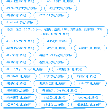
#無人化生産(1社1技術)
#ヘール加工(1社1技術)
#フライス加工(1社1技術)
#光加工(1社1技術)
#外装(1社1技術)
#フライス(1社1技術)
#hydraulic(1社1技術)
#試作、注型、3Dプリンター、光造形、塗装、印刷、真空注型、樹脂切削、アル
ミ切削、板金(1社1技術)
#マッチング(1社1技術)
#HPM(1社1技術)
#省力化設備(1社1技術)
#脱脂(1社1技術)
#後加工(1社1技術)
#ANC(1社1技術)
#精密プレス部品(1社1技術)
#簡単(1社1技術)
#竪型成形(1社1技術)
#ビームフォーミング(1社1技術)
#納期管理(1社1技術)
#SUS304L(1社1技術)
#代行(1社1技術)
#摩擦(1社1技術)
#電子(1社1技術)
#肌荒れ低減(1社1技術)
#パイプ(1社1技術)
#顕微鏡(1社1技術)
#周波数アナライザ(1社1技術)
#海外展開(1社1技術)
##金型(1社1技術)
#AC-X(1社1技術)
#音声合成(1社1技術)
#測定(1社1技術)
#電鋳金型(1社1技術)