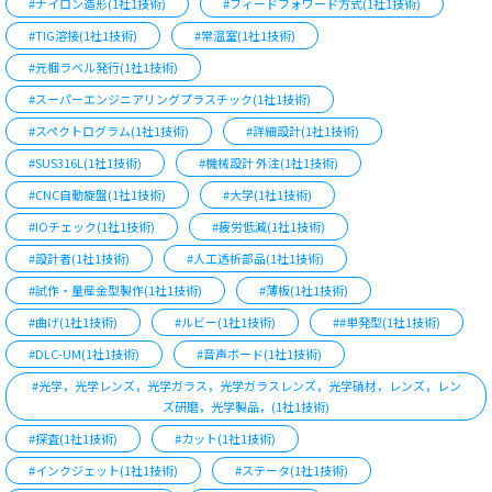
#ナイロン造形(1社1技術)
#フィードフォワード方式(1社1技術)
#TIG溶接(1社1技術)
#常温室(1社1技術)
#元梱ラベル発行(1社1技術)
#スーパーエンジニアリングプラスチック(1社1技術)
#スペクトログラム(1社1技術)
#詳細設計(1社1技術)
#SUS316L(1社1技術)
#機械設計 外注(1社1技術)
#CNC自動旋盤(1社1技術)
#大学(1社1技術)
#IOチェック(1社1技術)
#疲労低減(1社1技術)
#設計者(1社1技術)
#人工透析部品(1社1技術)
#試作・量産金型製作(1社1技術)
#薄板(1社1技術)
#曲げ(1社1技術)
#ルビー(1社1技術)
##単発型(1社1技術)
#DLC-UM(1社1技術)
#音声ボード(1社1技術)
#光学，光学レンズ，光学ガラス，光学ガラスレンズ，光学硝材，レンズ，レン
ズ研磨，光学製品，(1社1技術)
#探査(1社1技術)
#カット(1社1技術)
#インクジェット(1社1技術)
#ステータ(1社1技術)