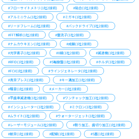
#フローサイトメトリ(1社2技術)
#貼合(1社2技術)
#アルミニウム(1社2技術)
#ミガキ(1社2技術)
#リードフレーム(1社2技術)
#バックドライブ(1社2技術)
#FFT解析(1社2技術)
#整流子(1社2技術)
#ナムカウキエン(1社2技術)
#成膜(1社2技術)
#光学素子(1社2技術)
#X線(1社2技術)
#減速機(1社2技術)
#RFID(1社2技術)
#5軸旋盤(1社2技術)
#ホルダ(1社2技術)
#FCV(1社2技術)
#ラインジェネレータ(1社2技術)
#真空プレス(1社2技術)
#キー溝加工(1社2技術)
#騒音(1社2技術)
#メーカー(1社2技術)
#平歯車減速機(1社2技術)
#ワンチャック加工(1社2技術)
#インシュレーター(1社2技術)
#ミクロン(1社2技術)
#ムライト(1社2技術)
#ウォータージェット(1社2技術)
#レーザーモジュール(1社2技術)
#割り加工、歯切り加工(1社2技術)
#航空(1社1技術)
#配線(1社1技術)
#5面(1社1技術)