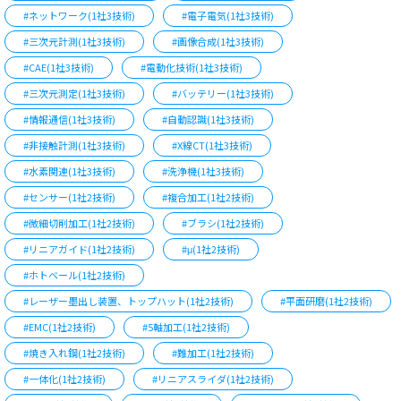
#ネットワーク(1社3技術)
#電子電気(1社3技術)
#三次元計測(1社3技術)
#画像合成(1社3技術)
#CAE(1社3技術)
#電動化技術(1社3技術)
#三次元測定(1社3技術)
#バッテリー(1社3技術)
#情報通信(1社3技術)
#自動認識(1社3技術)
#非接触計測(1社3技術)
#X線CT(1社3技術)
#水素関連(1社3技術)
#洗浄機(1社3技術)
#センサー(1社2技術)
#複合加工(1社2技術)
#微細切削加工(1社2技術)
#ブラシ(1社2技術)
#リニアガイド(1社2技術)
#μ(1社2技術)
#ホトベール(1社2技術)
#レーザー墨出し装置、トップハット(1社2技術)
#平面研磨(1社2技術)
#EMC(1社2技術)
#5軸加工(1社2技術)
#焼き入れ鋼(1社2技術)
#難加工(1社2技術)
#一体化(1社2技術)
#リニアスライダ(1社2技術)