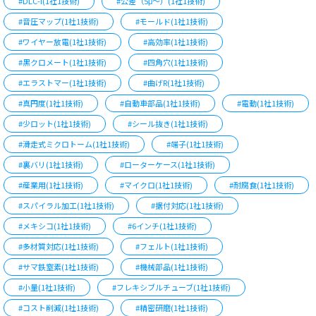
#DLC-i(1社1技術)
#公差（5μ～）(1社1技術)
#音圧マップ(1社1技術)
#モールド(1社1技術)
#ワイヤー放電(1社1技術)
#高効率(1社1技術)
#黒クロメート(1社1技術)
#四角穴(1社1技術)
#エラストマー(1社1技術)
#曲げR(1社1技術)
#真円度(1社1技術)
#自動車部品(1社1技術)
#電動(1社1技術)
#少ロット(1社1技術)
#シール抜き(1社1技術)
#滑走式ミクロトーム(1社1技術)
#端子(1社1技術)
#裏バリ(1社1技術)
#ローターケース(1社1技術)
#産業用(1社1技術)
#マイクロ(1社1技術)
#耐腐食(1社1技術)
#スパイラル加工(1社1技術)
#据付対応(1社1技術)
#メキシコ(1社1技術)
#6インチ(1社1技術)
#多材質対応(1社1技術)
#フェルト(1社1技術)
#サマ鉄窒素(1社1技術)
#機械部品(1社1技術)
#小量(1社1技術)
#フレキシブルチューブ(1社1技術)
#コスト削減(1社1技術)
#精密研磨(1社1技術)