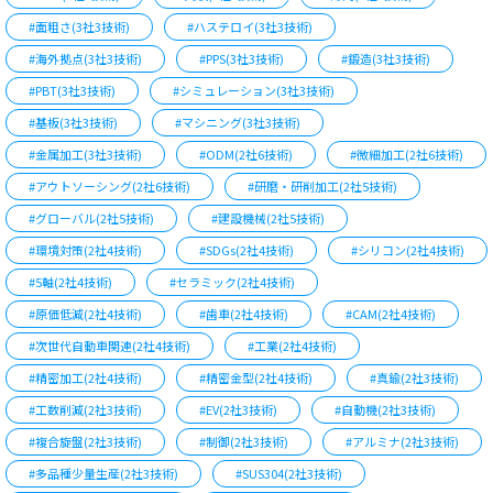
#面粗さ(3社3技術)
#ハステロイ(3社3技術)
#海外拠点(3社3技術)
#PPS(3社3技術)
#鍛造(3社3技術)
#PBT(3社3技術)
#シミュレーション(3社3技術)
#基板(3社3技術)
#マシニング(3社3技術)
#金属加工(3社3技術)
#ODM(2社6技術)
#微細加工(2社6技術)
#アウトソーシング(2社6技術)
#研磨・研削加工(2社5技術)
#グローバル(2社5技術)
#建設機械(2社5技術)
#環境対策(2社4技術)
#SDGs(2社4技術)
#シリコン(2社4技術)
#5軸(2社4技術)
#セラミック(2社4技術)
#原価低減(2社4技術)
#歯車(2社4技術)
#CAM(2社4技術)
#次世代自動車関連(2社4技術)
#工業(2社4技術)
#精密加工(2社4技術)
#精密金型(2社4技術)
#真鍮(2社3技術)
#工数削減(2社3技術)
#EV(2社3技術)
#自動機(2社3技術)
#複合旋盤(2社3技術)
#制御(2社3技術)
#アルミナ(2社3技術)
#多品種少量生産(2社3技術)
#SUS304(2社3技術)