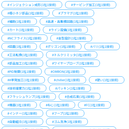
#インジェクション成形(1社1技術)
#テーピング加工(1社1技術)
#極小ネジ部品(1社1技術)
#プラマグ(1社1技術)
#補助(1社1技術)
#高速・高集積回路(1社1技術)
#カート(1社1技術)
#ライン設備(1社1技術)
#NCフライス(1社1技術)
#金型設計(1社1技術)
#図面(1社1技術)
#ポリゴン(1社1技術)
#バリ(1社1技術)
#工法転換(1社1技術)
#トルクリミッタ(1社1技術)
#部品加工(1社1技術)
#ワイヤープローブ(1社1技術)
#PID制御(1社1技術)
#OMRON(1社1技術)
##単発加工(1社1技術)
#chiller(1社1技術)
#硬い(1社1技術)
#技術提案力(1社1技術)
#パッキン(1社1技術)
#フラッシュランプ(1社1技術)
#合成石英(1社1技術)
#機器(1社1技術)
#ねじ(1社1技術)
#FC(1社1技術)
#インナー(1社1技術)
#フープ(1社1技術)
#自動組立(1社1技術)
#ゴム洗浄(1社1技術)