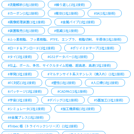
#流動解析(1社1技術)
#繰り返し(1社1技術)
#カーボン(1社1技術)
#彫刻(1社1技術)
#SK(1社1技術)
#画像処理装置(1社1技術)
#金属パイプ(1社1技術)
#装置販売(1社1技術)
#低減(1社1技術)
#ふっ素樹脂、 フッ素樹脂、 PTFE、 エンプラ、 樹脂切削、 半導体(1社1技術)
#ロード＆アンロード(1社1技術)
#ポリイミドテープ(1社1技術)
#タイ(1社1技術)
#GS1データバー(1社1技術)
#仕上、ボール、多刃、サイクルタイム短縮、超高速、高速(1社1技術)
#単発(1社1技術)
#マルテンサイト系ステンレス（焼入れ）(1社1技術)
#FC対応(1社1技術)
#塑性(1社1技術)
#人口骨(1社1技術)
#パッケージ(1社1技術)
#CADPAC(1社1技術)
#宇宙(1社1技術)
#デバッグ(1社1技術)
#5面加工(1社1技術)
#シミュレータ(1社1技術)
#加工機直結(1社1技術)
##金属プレス(1社1技術)
#Tribec 極（トライベックシリーズ）(1社1技術)