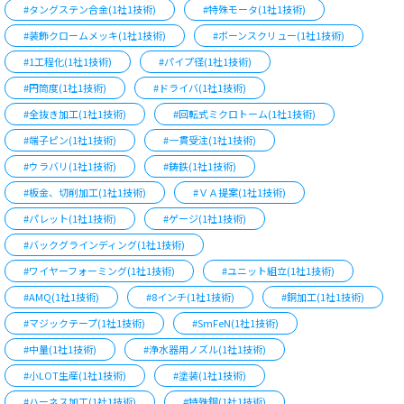
#タングステン合金(1社1技術)
#特殊モータ(1社1技術)
#装飾クロームメッキ(1社1技術)
#ボーンスクリュー(1社1技術)
#1工程化(1社1技術)
#パイプ径(1社1技術)
#円筒度(1社1技術)
#ドライバ(1社1技術)
#全抜き加工(1社1技術)
#回転式ミクロトーム(1社1技術)
#端子ピン(1社1技術)
#一貫受注(1社1技術)
#ウラバリ(1社1技術)
#鋳鉄(1社1技術)
#板金、切削加工(1社1技術)
#ＶＡ提案(1社1技術)
#パレット(1社1技術)
#ゲージ(1社1技術)
#バックグラインディング(1社1技術)
#ワイヤーフォーミング(1社1技術)
#ユニット組立(1社1技術)
#AMQ(1社1技術)
#8インチ(1社1技術)
#銅加工(1社1技術)
#マジックテープ(1社1技術)
#SmFeN(1社1技術)
#中量(1社1技術)
#浄水器用ノズル(1社1技術)
#小LOT生産(1社1技術)
#塗装(1社1技術)
#ハーネス加工(1社1技術)
#特殊鋼(1社1技術)