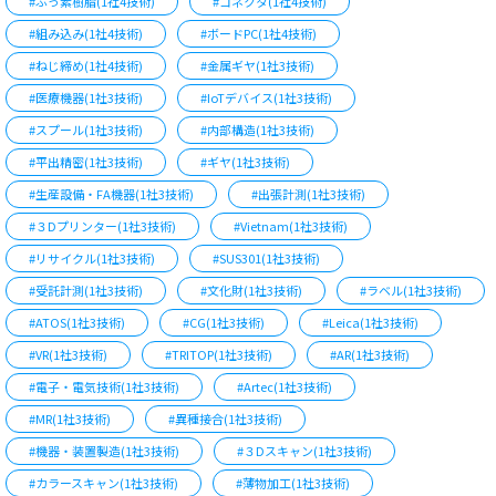
#ふっ素樹脂(1社4技術)
#コネクタ(1社4技術)
#組み込み(1社4技術)
#ボードPC(1社4技術)
#ねじ締め(1社4技術)
#金属ギヤ(1社3技術)
#医療機器(1社3技術)
#IoTデバイス(1社3技術)
#スプール(1社3技術)
#内部構造(1社3技術)
#平出精密(1社3技術)
#ギヤ(1社3技術)
#生産設備・FA機器(1社3技術)
#出張計測(1社3技術)
#３Dプリンター(1社3技術)
#Vietnam(1社3技術)
#リサイクル(1社3技術)
#SUS301(1社3技術)
#受託計測(1社3技術)
#文化財(1社3技術)
#ラベル(1社3技術)
#ATOS(1社3技術)
#CG(1社3技術)
#Leica(1社3技術)
#VR(1社3技術)
#TRITOP(1社3技術)
#AR(1社3技術)
#電子・電気技術(1社3技術)
#Artec(1社3技術)
#MR(1社3技術)
#異種接合(1社3技術)
#機器・装置製造(1社3技術)
#３Dスキャン(1社3技術)
#カラースキャン(1社3技術)
#薄物加工(1社3技術)