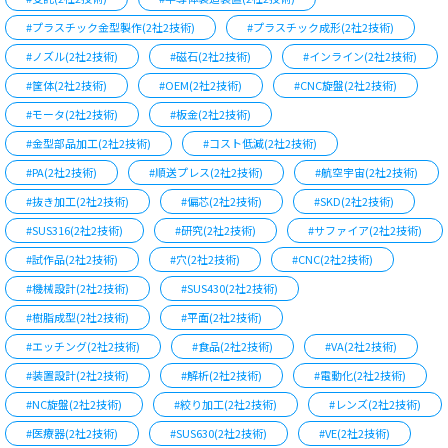
#プラスチック金型製作(2社2技術)
#プラスチック成形(2社2技術)
#ノズル(2社2技術)
#磁石(2社2技術)
#インライン(2社2技術)
#筐体(2社2技術)
#OEM(2社2技術)
#CNC旋盤(2社2技術)
#モータ(2社2技術)
#板金(2社2技術)
#金型部品加工(2社2技術)
#コスト低減(2社2技術)
#PA(2社2技術)
#順送プレス(2社2技術)
#航空宇宙(2社2技術)
#抜き加工(2社2技術)
#偏芯(2社2技術)
#SKD(2社2技術)
#SUS316(2社2技術)
#研究(2社2技術)
#サファイア(2社2技術)
#試作品(2社2技術)
#穴(2社2技術)
#CNC(2社2技術)
#機械設計(2社2技術)
#SUS430(2社2技術)
#樹脂成型(2社2技術)
#平面(2社2技術)
#エッチング(2社2技術)
#食品(2社2技術)
#VA(2社2技術)
#装置設計(2社2技術)
#解析(2社2技術)
#電動化(2社2技術)
#NC旋盤(2社2技術)
#絞り加工(2社2技術)
#レンズ(2社2技術)
#医療器(2社2技術)
#SUS630(2社2技術)
#VE(2社2技術)