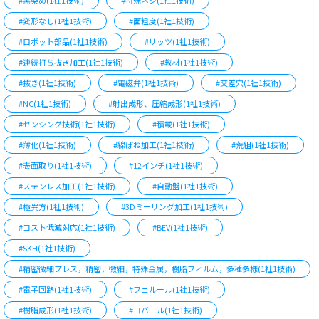
#黒染め(1社1技術)
#特殊ネジ(1社1技術)
#変形なし(1社1技術)
#面粗度(1社1技術)
#ロボット部品(1社1技術)
#リッツ(1社1技術)
#連続打ち抜き加工(1社1技術)
#教材(1社1技術)
#抜き(1社1技術)
#電磁弁(1社1技術)
#交差穴(1社1技術)
#NC(1社1技術)
#射出成形、圧縮成形(1社1技術)
#センシング技術(1社1技術)
#積載(1社1技術)
#薄化(1社1技術)
#線ばね加工(1社1技術)
#荒組(1社1技術)
#表面取り(1社1技術)
#12インチ(1社1技術)
#ステンレス加工(1社1技術)
#自動盤(1社1技術)
#極異方(1社1技術)
#3Dミーリング加工(1社1技術)
#コスト低減対応(1社1技術)
#BEV(1社1技術)
#SKH(1社1技術)
#精密微細プレス，精密，微細，特殊金属，樹脂フィルム，多種多様(1社1技術)
#電子回路(1社1技術)
#フェルール(1社1技術)
#樹脂成形(1社1技術)
#コバール(1社1技術)