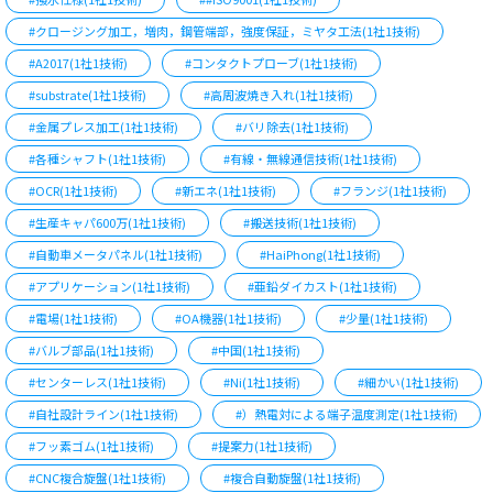
#クロージング加工，増肉，鋼管端部，強度保証，ミヤタ工法(1社1技術)
#A2017(1社1技術)
#コンタクトプローブ(1社1技術)
#substrate(1社1技術)
#高周波焼き入れ(1社1技術)
#金属プレス加工(1社1技術)
#バリ除去(1社1技術)
#各種シャフト(1社1技術)
#有線・無線通信技術(1社1技術)
#OCR(1社1技術)
#新エネ(1社1技術)
#フランジ(1社1技術)
#生産キャパ600万(1社1技術)
#搬送技術(1社1技術)
#自動車メータパネル(1社1技術)
#HaiPhong(1社1技術)
#アプリケーション(1社1技術)
#亜鉛ダイカスト(1社1技術)
#電場(1社1技術)
#OA機器(1社1技術)
#少量(1社1技術)
#バルブ部品(1社1技術)
#中国(1社1技術)
#センターレス(1社1技術)
#Ni(1社1技術)
#細かい(1社1技術)
#自社設計ライン(1社1技術)
#）熱電対による端子温度測定(1社1技術)
#フッ素ゴム(1社1技術)
#提案力(1社1技術)
#CNC複合旋盤(1社1技術)
#複合自動旋盤(1社1技術)