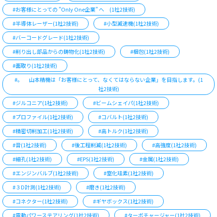
#お客様にとっての ”Only One企業” へ (1社2技術)
#半導体レーザー(1社2技術)
#小型減速機(1社2技術)
#バーコードグレード(1社2技術)
#削り出し部品からの鋳物化(1社2技術)
#梱包(1社2技術)
#面取り(1社2技術)
#。 山本精機は「お客様にとって、なくてはならない企業」を目指します。(1
社2技術)
#ジルコニア(1社2技術)
#ビームシェイパ(1社2技術)
#プロファイル(1社2技術)
#コバルト(1社2技術)
#精密切削加工(1社2技術)
#高トルク(1社2技術)
#音(1社2技術)
#後工程削減(1社2技術)
#高強度(1社2技術)
#細孔(1社2技術)
#EPS(1社2技術)
#金属(1社2技術)
#エンジンバルブ(1社2技術)
#窒化珪素(1社2技術)
#３D計測(1社2技術)
#磨き(1社2技術)
#コネクター(1社2技術)
#ギヤボックス(1社2技術)
#電動パワーステアリング(1社2技術)
#ターボチャージャー(1社2技術)