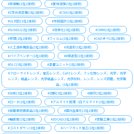
#非接触(1社1技術)
#筐体溶接(1社1技術)
#3次元測定機(1社1技術)
#CSV(1社1技術)
#UL対応(1社1技術)
#作図設計(1社1技術)
#SUS631(1社1技術)
#効率化(1社1技術)
#CMM(1社1技術)
#修理(1社1技術)
#フィルム(1社1技術)
#CADオペ(1社1技術)
#人工透析機部品(1社1技術)
#光造形(1社1技術)
#パイプベンダー(1社1技術)
##順送型(1社1技術)
#DLC(1社1技術)
#音響ユニット(1社1技術)
#フローライトレンズ，蛍石レンズ，CaF2レンズ，フッ化物レンズ，光学，光学
レンズ，結晶レンズ，光学結晶レンズ，光学材料，レンズ，レンズ研磨，光学製
品，(1社1技術)
#分析(1社1技術)
#切断(1社1技術)
#捺印(1社1技術)
#ロータ(1社1技術)
#アルマイト処理（白アルマイト(1社1技術)
#自動車防振部品(1社1技術)
#国内生産化(1社1技術)
#輪郭度(1社1技術)
#3DCAD(1社1技術)
#宮脇工房(1社1技術)
#コストダウン(1社1技術)
#ハーフカット加工(1社1技術)