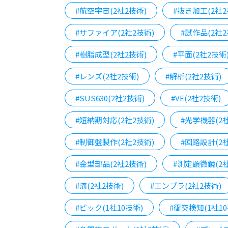
#航空宇宙(2社2技術)
#抜き加工(2社2
#サファイア(2社2技術)
#試作品(2社2
#樹脂成型(2社2技術)
#平面(2社2技術
#レンズ(2社2技術)
#解析(2社2技術)
#SUS630(2社2技術)
#VE(2社2技術)
#短納期対応(2社2技術)
#光学機器(2
#制御盤製作(2社2技術)
#回路設計(2
#金型部品(2社2技術)
#測定顕微鏡(2社
#溝(2社2技術)
#エンプラ(2社2技術)
#ピック(1社10技術)
#衝突検知(1社10