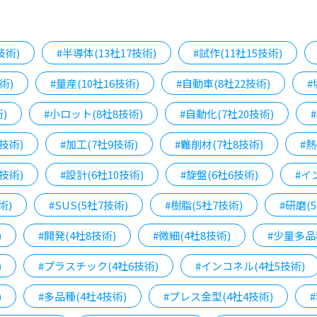
技術)
#半導体(13社17技術)
#試作(11社15技術)
術)
#量産(10社16技術)
#自動車(8社22技術)
#
)
#小ロット(8社8技術)
#自動化(7社20技術)
技術)
#加工(7社9技術)
#難削材(7社8技術)
#熱
技術)
#設計(6社10技術)
#旋盤(6社6技術)
#イ
術)
#SUS(5社7技術)
#樹脂(5社7技術)
#研磨(
)
#開発(4社8技術)
#微細(4社8技術)
#少量多品
)
#プラスチック(4社6技術)
#インコネル(4社5技術)
)
#多品種(4社4技術)
#プレス金型(4社4技術)