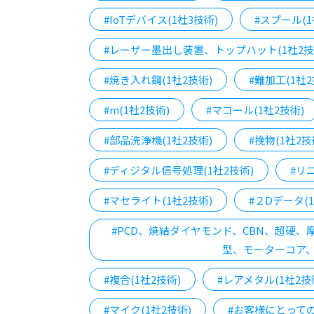
#IoTデバイス(1社3技術)
#スプール(1
#レーザー墨出し装置、トップハット(1社2技
#焼き入れ鋼(1社2技術)
#難加工(1社2
#m(1社2技術)
#マコール(1社2技術)
#部品洗浄機(1社2技術)
#挽物(1社2技
#ディジタル信号処理(1社2技術)
#リ
#マセライト(1社2技術)
#２Dデータ(1
#PCD、焼結ダイヤモンド、CBN、超硬
型、モーターコア、
#複合(1社2技術)
#レアメタル(1社2技
#マイク(1社2技術)
#お客様にとっての ”