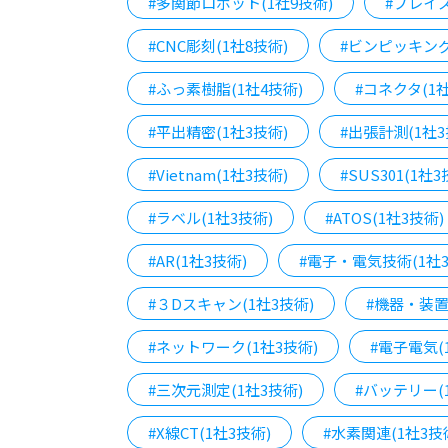
#多関節ロボット(1社9技術)
#プレイス
#CNC彫刻(1社8技術)
#ビンピッキング
#ふっ素樹脂(1社4技術)
#コネクタ(1社
#平出精密(1社3技術)
#出張計測(1社3
#Vietnam(1社3技術)
#SUS301(1社3
#ラベル(1社3技術)
#ATOS(1社3技術)
#AR(1社3技術)
#電子・電気技術(1社3
#３Dスキャン(1社3技術)
#機器・装置
#ネットワーク(1社3技術)
#電子電気(
#三次元測定(1社3技術)
#バッテリー(
#X線CT(1社3技術)
#水素関連(1社3技