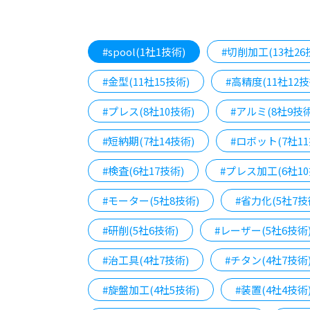
#spool(1社1技術)
#切削加工(13社26
#金型(11社15技術)
#高精度(11社12技
#プレス(8社10技術)
#アルミ(8社9技術
#短納期(7社14技術)
#ロボット(7社11
#検査(6社17技術)
#プレス加工(6社10
#モーター(5社8技術)
#省力化(5社7技
#研削(5社6技術)
#レーザー(5社6技術
#治工具(4社7技術)
#チタン(4社7技術
#旋盤加工(4社5技術)
#装置(4社4技術