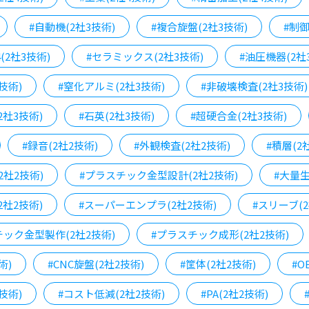
#自動機(2社3技術)
#複合旋盤(2社3技術)
#制御
4(2社3技術)
#セラミックス(2社3技術)
#油圧機器(2社
技術)
#窒化アルミ(2社3技術)
#非破壊検査(2社3技術)
2社3技術)
#石英(2社3技術)
#超硬合金(2社3技術)
#録音(2社2技術)
#外観検査(2社2技術)
#積層(2
2社2技術)
#プラスチック金型設計(2社2技術)
#大量生
2社2技術)
#スーパーエンプラ(2社2技術)
#スリーブ(2
チック金型製作(2社2技術)
#プラスチック成形(2社2技術)
術)
#CNC旋盤(2社2技術)
#筐体(2社2技術)
#O
技術)
#コスト低減(2社2技術)
#PA(2社2技術)