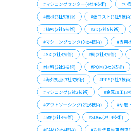
#マシニングセンター(4社4技術)
#小型
#機械(3社5技術)
#低コスト(3社5技術
#精密(3社5技術)
#3D(3社5技術)
#マシニングセンタ(3社4技術)
#専用機
#SiC(3社4技術)
#銅(3社4技術)
#材料(3社3技術)
#POM(3社3技術)
#海外拠点(3社3技術)
#PPS(3社3技術
#マシニング(3社3技術)
#金属加工(3
#アウトソーシング(2社6技術)
#研磨
#5軸(2社4技術)
#SDGs(2社4技術)
#CAM(2社4技術)
#次世代自動車関連(