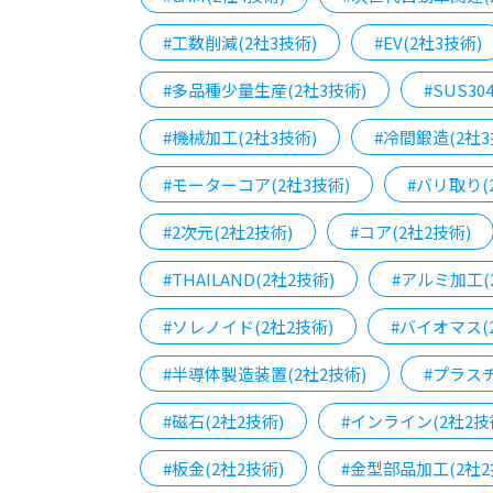
#工数削減(2社3技術)
#EV(2社3技術)
#多品種少量生産(2社3技術)
#SUS30
#機械加工(2社3技術)
#冷間鍛造(2社3
#モーターコア(2社3技術)
#バリ取り(
#2次元(2社2技術)
#コア(2社2技術)
#THAILAND(2社2技術)
#アルミ加工(
#ソレノイド(2社2技術)
#バイオマス(
#半導体製造装置(2社2技術)
#プラス
#磁石(2社2技術)
#インライン(2社2技
#板金(2社2技術)
#金型部品加工(2社2