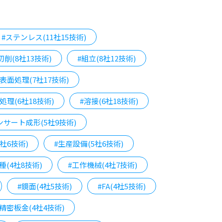
#ステンレス(11社15技術)
切削(8社13技術)
#組立(8社12技術)
#表面処理(7社17技術)
処理(6社18技術)
#溶接(6社18技術)
ンサート成形(5社9技術)
5社6技術)
#生産設備(5社6技術)
種(4社8技術)
#工作機械(4社7技術)
#鏡面(4社5技術)
#FA(4社5技術)
#精密板金(4社4技術)