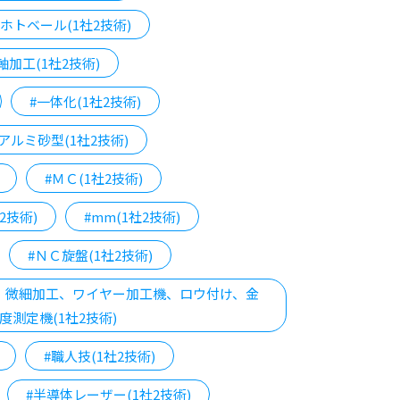
#ホトベール(1社2技術)
5軸加工(1社2技術)
#一体化(1社2技術)
#アルミ砂型(1社2技術)
#ＭＣ(1社2技術)
2技術)
#mm(1社2技術)
#ＮＣ旋盤(1社2技術)
工、微細加工、ワイヤー加工機、ロウ付け、金
測定機(1社2技術)
#職人技(1社2技術)
#半導体レーザー(1社2技術)