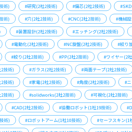
技術)
#研究(2社2技術)
#偏芯(2社2技術)
#SK
技術)
#穴(2社2技術)
#CNC(2社2技術)
#機械設
)
#装置設計(2社2技術)
#エッチング(2社2技術)
#電動化(2社2技術)
#NC旋盤(2社2技術)
#絞り加
#絞り(2社2技術)
#PP(2社2技術)
#ワイヤー(2社
社2技術)
#ガラス(2社2技術)
#両面テープ(2社2技術)
社2技術)
#家電(2社2技術)
#角度(2社2技術)
#ニ
2技術)
#solidworks(2社2技術)
#可視化(2社2技術)
#CAD(2社2技術)
#協働ロボット(1社19技術)
#
技術)
#ロボットアーム(1社10技術)
#セーフスキン(1社