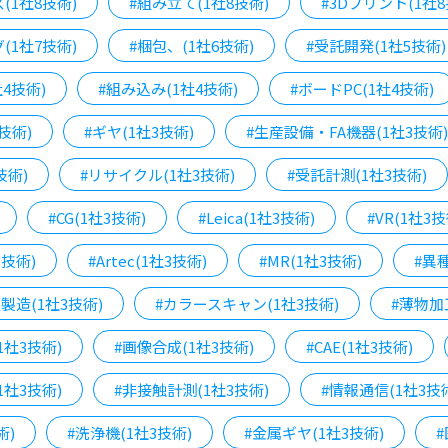
(1社8技術)
#組み立て(1社8技術)
#3Dプリント(1社8
(1社7技術)
#梱包、(1社6技術)
#受託開発(1社5技術)
4技術)
#組み込み(1社4技術)
#ボードPC(1社4技術)
技術)
#ギヤ(1社3技術)
#生産設備・FA機器(1社3技術)
技術)
#リサイクル(1社3技術)
#受託計測(1社3技術)
#CG(1社3技術)
#Leica(1社3技術)
#VR(1社3技
技術)
#Artec(1社3技術)
#MR(1社3技術)
#異
製造(1社3技術)
#カラースキャン(1社3技術)
#薄物加
1社3技術)
#画像合成(1社3技術)
#CAE(1社3技術)
1社3技術)
#非接触計測(1社3技術)
#情報通信(1社3技
術)
#洗浄機(1社3技術)
#金属ギヤ(1社3技術)
#