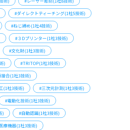
技術)
#レーザー彫刻(1社8技術)
#ダイレクトティーチング(1社5技術)
#ねじ締め(1社4技術)
#３Dプリンター(1社3技術)
#文化財(1社3技術)
術)
#TRITOP(1社3技術)
種接合(1社3技術)
工(1社3技術)
#三次元計測(1社3技術)
#電動化技術(1社3技術)
術)
#自動認識(1社3技術)
医療機器(1社3技術)