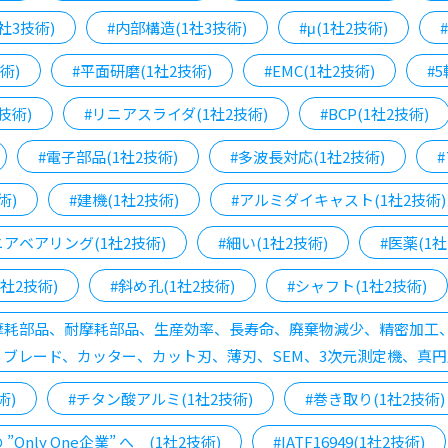
社3技術)
#内部構造(1社3技術)
#μ(1社2技術)
術)
#平面研磨(1社2技術)
#EMC(1社2技術)
#
技術)
#リニアスライダ(1社2技術)
#BCP(1社2技術)
#電子部品(1社2技術)
#多波長対応(1社2技術)
術)
#建機(1社2技術)
#アルミダイキャスト(1社2技術)
ニアベアリング(1社2技術)
#細い(1社2技術)
#医薬(1社
社2技術)
#斜め孔(1社2技術)
#シャフト(1社2技術)
、摩耗部品、耐摩耗部品、生産効率、長寿命、廃棄物減少、精密加
ブレード、カッター、カット刃、薄刃、SEM、3次元測定機、真円度
術)
#チタン酸アルミ(1社2技術)
#巻き取り(1社2技術)
Only One企業” へ (1社2技術)
#IATF16949(1社2技術)