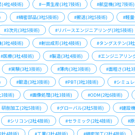
(4社4技術)
#一貫生産(3社7技術)
#航空機(3社7技術)
)
#精密部品(3社5技術)
#搬送(3社5技術)
#軽量
#3次元(3社5技術)
#リバースエンジニアリング(3社5技術)
(3社4技術)
#射出成形(3社4技術)
#タングステン(3社
#医療(3社4技術)
#製造(3社4技術)
#エンジニアリング
#実験(3社3技術)
#薄肉(3社3技術)
#面粗さ(3社3
)
#鍛造(3社3技術)
#PBT(3社3技術)
#シミュレ
社3技術)
#画像処理(3社3技術)
#ODM(2社6技術)
・研削加工(2社5技術)
#グローバル(2社5技術)
#建設機
#シリコン(2社4技術)
#セラミック(2社4技術)
#原
2社4技術)
#工業(2社4技術)
#精密加工(2社4技術)