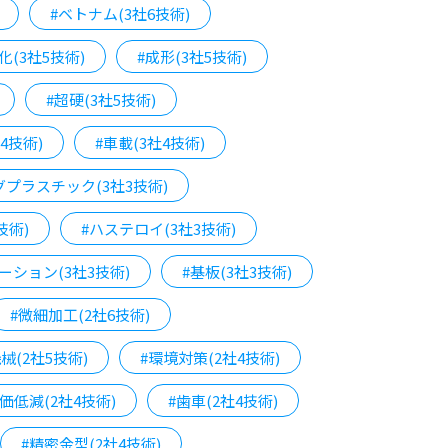
#ベトナム(3社6技術)
化(3社5技術)
#成形(3社5技術)
#超硬(3社5技術)
4技術)
#車載(3社4技術)
プラスチック(3社3技術)
技術)
#ハステロイ(3社3技術)
ーション(3社3技術)
#基板(3社3技術)
#微細加工(2社6技術)
械(2社5技術)
#環境対策(2社4技術)
価低減(2社4技術)
#歯車(2社4技術)
#精密金型(2社4技術)