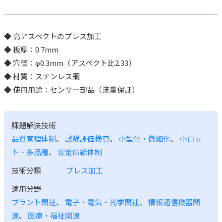
◆ 高アスペクトのプレス加工
◆ 板厚：0.7mm
◆ 穴径：φ0.3mm（アスペクト比2.33）
◆ 材質：ステンレス鋼
◆ 使用用途：センサー部品（流量保証）
課題解決技術
品質管理体制
、
試験評価検査
、
小型化・微細化
、
小ロッ
ト・多品種
、
安定供給体制
技術分類
プレス加工
適用分野
プラント関連
、
電子・電気・光学関連
、
情報通信機器関
連
、
医療・福祉関連