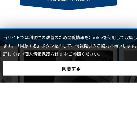
TOP
当サイトでは利便性の改善のため閲覧情報をCookieを使用して収集
ます。「同意する」ボタンを押して、情報提供のご協力お願いします
詳しくは『
個人情報保護方針
』をご参照ください。
同意する
合同会社TRYNOW
中島
リーズ
薄肉形状切削加工
SS＝
ｍ、
独自の切削技術で1mm以下の薄肉形状をマシニングにて
切削加工しております。 ス
ットの開
SS＝0