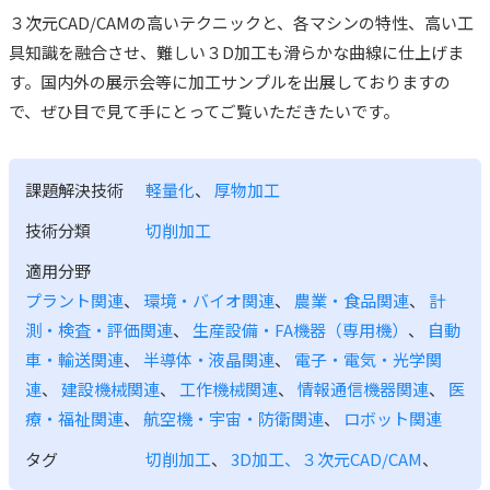
３次元CAD/CAMの高いテクニックと、各マシンの特性、高い工
具知識を融合させ、難しい３D加工も滑らかな曲線に仕上げま
す。国内外の展示会等に加工サンプルを出展しておりますの
で、ぜひ目で見て手にとってご覧いただきたいです。
課題解決技術
軽量化
、
厚物加工
技術分類
切削加工
適用分野
プラント関連
、
環境・バイオ関連
、
農業・食品関連
、
計
測・検査・評価関連
、
生産設備・FA機器（専用機）
、
自動
車・輸送関連
、
半導体・液晶関連
、
電子・電気・光学関
連
、
建設機械関連
、
工作機械関連
、
情報通信機器関連
、
医
療・福祉関連
、
航空機・宇宙・防衛関連
、
ロボット関連
タグ
切削加工
、
3D加工、３次元CAD/CAM
、