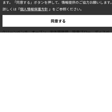
ます。「同意する」ボタンを押して、情報提供のご協力お願いします
詳しくは『
個人情報保護方針
』をご参照ください。
その他備品
同意する
クリーンベンチ、オーブン、実体顕微鏡、除電ブロー、ディスペ
ンサ、電子計量器、一般工具
関連URL
https://mikado-net.co.jp/service/rental-labo/
関連資料