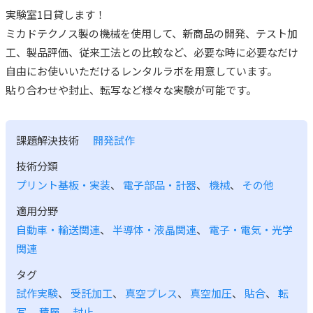
実験室1日貸します！
ミカドテクノス製の機械を使用して、新商品の開発、テスト加
工、製品評価、従来工法との比較など、必要な時に必要なだけ
自由にお使いいただけるレンタルラボを用意しています。
貼り合わせや封止、転写など様々な実験が可能です。
課題解決技術
開発試作
技術分類
プリント基板・実装
、
電子部品・計器
、
機械
、
その他
適用分野
自動車・輸送関連
、
半導体・液晶関連
、
電子・電気・光学
関連
タグ
試作実験
、
受託加工
、
真空プレス
、
真空加圧
、
貼合
、
転
写
、
積層
、
封止
、