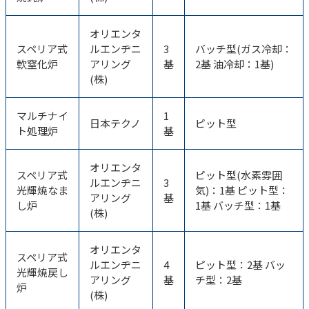
オリエンタ
スペリア式
ルエンヂニ
3
バッチ型(ガス冷却：
軟窒化炉
アリング
基
2基 油冷却：1基)
(株)
マルチナイ
1
日本テクノ
ピット型
ト処理炉
基
オリエンタ
スペリア式
ピット型(水素雰囲
ルエンヂニ
3
光輝焼なま
気)：1基 ピット型：
アリング
基
し炉
1基 バッチ型：1基
(株)
オリエンタ
スペリア式
ルエンヂニ
4
ピット型：2基 バッ
光輝焼戻し
アリング
基
チ型：2基
炉
(株)