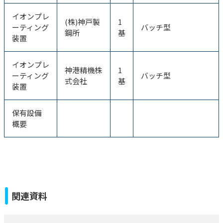
イオンプレ
(株)神戸製
1
ーティング
バッチ型
鋼所
基
装置
イオンプレ
神港精機株
1
ーティング
バッチ型
式会社
基
装置
保有設備
概要
関連資料