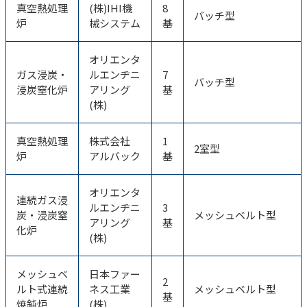
真空熱処理
(株)IHI機
8
バッチ型
炉
械システム
基
オリエンタ
ガス浸炭・
ルエンヂニ
7
バッチ型
浸炭窒化炉
アリング
基
(株)
真空熱処理
株式会社
1
2室型
炉
アルバック
基
オリエンタ
連続ガス浸
ルエンヂニ
3
炭・浸炭窒
メッシュベルト型
アリング
基
化炉
(株)
メッシュベ
日本ファー
2
ルト式連続
ネス工業
メッシュベルト型
基
焼鈍炉
(株)