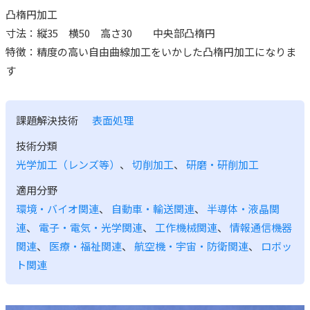
凸楕円加工
寸法：縦35 横50 高さ30 中央部凸楕円
特徴：精度の高い自由曲線加工をいかした凸楕円加工になりま
す
課題解決技術
表面処理
技術分類
光学加工（レンズ等）
、
切削加工
、
研磨・研削加工
適用分野
環境・バイオ関連
、
自動車・輸送関連
、
半導体・液晶関
連
、
電子・電気・光学関連
、
工作機械関連
、
情報通信機器
関連
、
医療・福祉関連
、
航空機・宇宙・防衛関連
、
ロボッ
ト関連