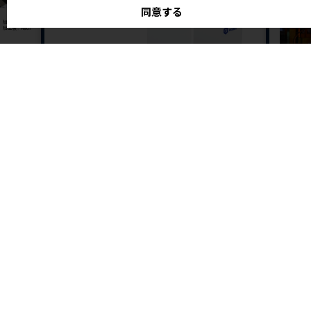
同意する
株式会社フレアオリジナル
株式
熱処理
産業用途に特化したデスクトップ式協働ロ
銑鉄
ボットアーム
銑鉄鋳物
品目 ：
点でお客
DOBOTとは、中国を拠点とするロボット開発メーカー
DOBOT Robotics
お問い合わせフォーム