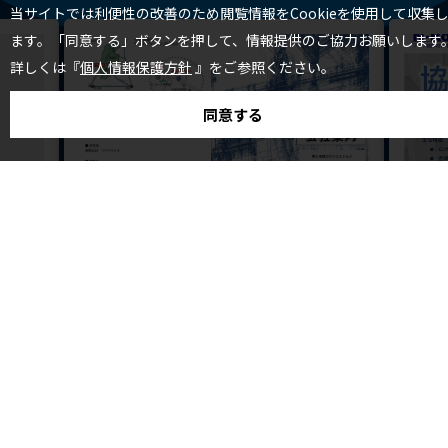
当サイトでは利便性の改善のため閲覧情報をCookieを使用して収集
ます。「同意する」ボタンを押して、情報提供のご協力お願いします
詳しくは『
個人情報保護方針
』をご参照ください。
同意する
有限会社ワイケイシイ
野村
開発製
省力化生産設備（医療・自動車・電機・電
ワーク
子・食品）一
Robot
めとし、
長野県駒ケ根市の『有限会社ワイケイシイ』です。 自動
｢いつで
車、電機、電子、医療などの
省人化を