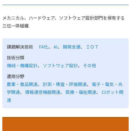
メカニカル、ハードウェア、ソフトウェア設計部門を保有する
三位一体組織
課題解決技術
FA化
、
AI
、
開発支援
、
ＩＯＴ
技術分類
機械・機構設計
、
ソフトウェア設計
、
その他
適用分野
農業・食品関連
、
計測・検査・評価関連
、
電子・電気・光
学関連
、
情報通信機器関連
、
医療・福祉関連
、
ロボット関
連