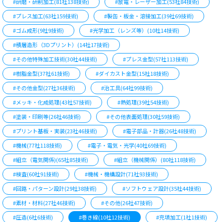
#研磨・研削加工(81社138技術)
#放電・レーザー加工(53社84技術)
#プレス加工(63社159技術)
#製缶・板金・溶接加工(39社69技術)
#ゴム成形(9社9技術)
#光学加工（レンズ等）(10社14技術)
#積層造形（3Dプリント）(14社17技術)
#その他特殊加工技術(30社44技術)
#プレス金型(57社113技術)
#樹脂金型(37社61技術)
#ダイカスト金型(15社18技術)
#その他金型(27社36技術)
#治工具(64社99技術)
#メッキ・化成処理(43社57技術)
#熱処理(39社54技術)
#塗装・印刷等(26社46技術)
#その他表面処理(30社59技術)
#プリント基板・実装(23社46技術)
#電子部品・計器(26社48技術)
#機械(77社118技術)
#電子・電気・光学(40社69技術)
#組立（電気関係)(65社85技術)
#組立（機械関係）(80社118技術)
#検査(60社91技術)
#機械・機構設計(71社93技術)
#回路・パターン設計(29社38技術)
#ソフトウェア設計(35社44技術)
#素材・材料(27社46技術)
#その他(26社47技術)
#圧造(6社6技術)
#巻き線(10社12技術)
#充填加工(1社1技術)