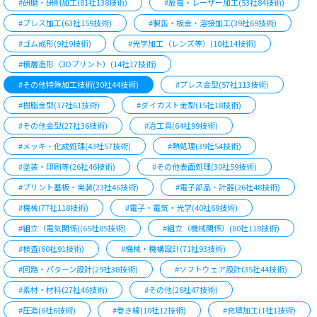
#研磨・研削加工(81社138技術)
#放電・レーザー加工(53社84技術)
#プレス加工(63社159技術)
#製缶・板金・溶接加工(39社69技術)
#ゴム成形(9社9技術)
#光学加工（レンズ等）(10社14技術)
#積層造形（3Dプリント）(14社17技術)
#その他特殊加工技術(30社44技術)
#プレス金型(57社113技術)
#樹脂金型(37社61技術)
#ダイカスト金型(15社18技術)
#その他金型(27社36技術)
#治工具(64社99技術)
#メッキ・化成処理(43社57技術)
#熱処理(39社54技術)
#塗装・印刷等(26社46技術)
#その他表面処理(30社59技術)
#プリント基板・実装(23社46技術)
#電子部品・計器(26社48技術)
#機械(77社118技術)
#電子・電気・光学(40社69技術)
#組立（電気関係)(65社85技術)
#組立（機械関係）(80社118技術)
#検査(60社91技術)
#機械・機構設計(71社93技術)
#回路・パターン設計(29社38技術)
#ソフトウェア設計(35社44技術)
#素材・材料(27社46技術)
#その他(26社47技術)
#圧造(6社6技術)
#巻き線(10社12技術)
#充填加工(1社1技術)