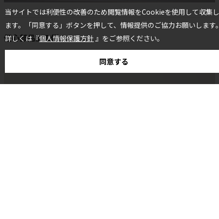
当サイトでは利便性の改善のため閲覧情報をCookieを使用して収集
ます。「同意する」ボタンを押して、情報提供のご協力お願いします
偏心部品加工例４
詳しくは『
個人情報保護方針
』をご参照ください。
同意する