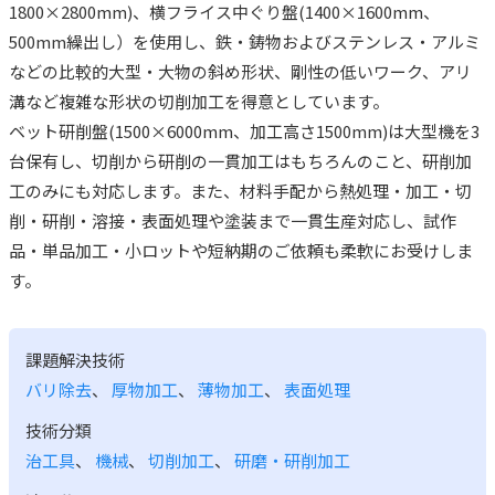
1800×2800mm)、横フライス中ぐり盤(1400×1600mm、
500mm繰出し）を使用し、鉄・鋳物およびステンレス・アルミ
などの比較的大型・大物の斜め形状、剛性の低いワーク、アリ
溝など複雑な形状の切削加工を得意としています。
ベット研削盤(1500×6000mm、加工高さ1500mm)は大型機を3
台保有し、切削から研削の一貫加工はもちろんのこと、研削加
工のみにも対応します。また、材料手配から熱処理・加工・切
削・研削・溶接・表面処理や塗装まで一貫生産対応し、試作
品・単品加工・小ロットや短納期のご依頼も柔軟にお受けしま
す。
課題解決技術
バリ除去
、
厚物加工
、
薄物加工
、
表面処理
技術分類
治工具
、
機械
、
切削加工
、
研磨・研削加工