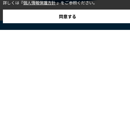
詳しくは『
個人情報保護方針
』をご参照ください。
同意する
株式会社フレアオリジナル
赤田
レーン
DOBOT革新的協働ロボットCRシリーズ
製品
『DOBO
術：
自走式ク
フレアオリジナルは坂城町に事業所を構え、ロボットの開
真空チ
発、販売、コンサルティングを
造を得意