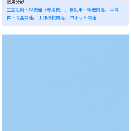
適用分野
生産設備・FA機器（専用機）
、
自動車・輸送関連
、
半導
体・液晶関連
、
工作機械関連
、
ロボット関連