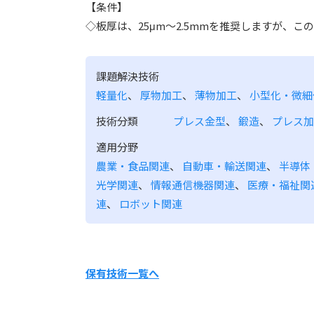
【条件】
◇板厚は、25μm～2.5mmを推奨しますが、
課題解決技術
軽量化
、
厚物加工
、
薄物加工
、
小型化・微細
技術分類
プレス金型
、
鍛造
、
プレス加
適用分野
農業・食品関連
、
自動車・輸送関連
、
半導体
光学関連
、
情報通信機器関連
、
医療・福祉関
連
、
ロボット関連
保有技術一覧へ