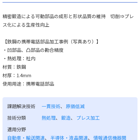
精密鍛造による可動部品の成形と形状品質の維持 切削⇒プレ
ス化による生産性向上
【鉄鋼の携帯電話部品加工事例（写真あり）】
・凹部品、凸部品の勘合精度
・熱処理：社内
材質：鉄鋼
材厚：1.4mm
使用用途：携帯電話部品
課題解決技術
一貫技術
、
原価低減
技術分類
熱処理
、
鍛造
、
プレス加工
適用分野
自動車・輸送関連
、
半導体・液晶関連
、
情報通信機器関