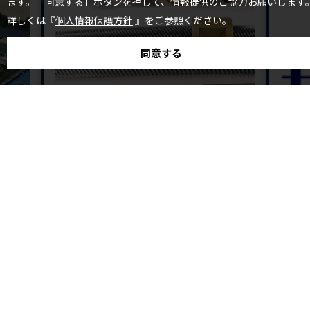
ます。「同意する」ボタンを押して、情報提供のご協力お願いします
詳しくは『
個人情報保護方針
』をご参照ください。
同意する
株式会社ヤマト
株式
型の製
多条ねじ：オスねじとメス内径ねじの一体
株式
加工
当社では
環境、用
、金型製
・ヤマトでは多条ねじのオスねじとメスねじを社内にて一
貫加工を行うため、両者がかみ