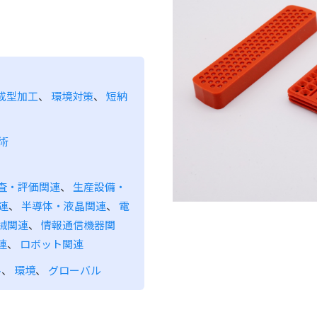
成型加工
、
環境対策
、
短納
術
査・評価関連
、
生産設備・
連
、
半導体・液晶関連
、
電
械関連
、
情報通信機器関
連
、
ロボット関連
料
、
環境
、
グローバル