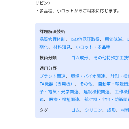
リピン）
・多品種、小ロットからご相談に応じます。
課題解決技術
品質管理体制
、
ISO他認証取得
、
原価低減
、
期化
、
材料知見
、
小ロット・多品種
技術分類
ゴム成形
、
その他特殊加工技
適用分野
プラント関連
、
環境・バイオ関連
、
計測・検
FA機器（専用機）
、
その他
、
自動車・輸送関
子・電気・光学関連
、
建設機械関連
、
工作機
連
、
医療・福祉関連
、
航空機・宇宙・防衛関
タグ
ゴム
、
シリコン
、
成形
、
材