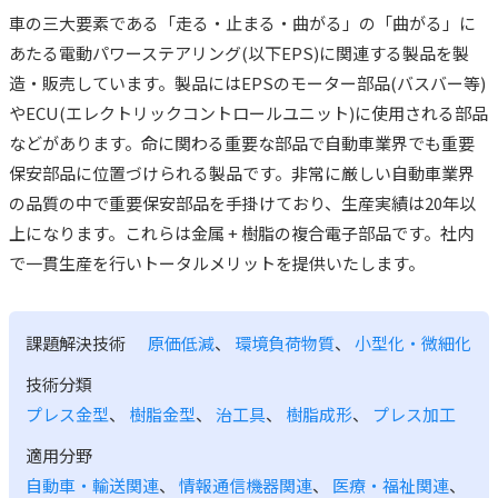
車の三大要素である「走る・止まる・曲がる」の「曲がる」に
あたる電動パワーステアリング(以下EPS)に関連する製品を製
造・販売しています。製品にはEPSのモーター部品(バスバー等)
やECU(エレクトリックコントロールユニット)に使用される部品
などがあります。命に関わる重要な部品で自動車業界でも重要
保安部品に位置づけられる製品です。非常に厳しい自動車業界
の品質の中で重要保安部品を手掛けており、生産実績は20年以
上になります。これらは金属 + 樹脂の複合電子部品です。社内
で一貫生産を行いトータルメリットを提供いたします。
課題解決技術
原価低減
、
環境負荷物質
、
小型化・微細化
技術分類
プレス金型
、
樹脂金型
、
治工具
、
樹脂成形
、
プレス加工
適用分野
自動車・輸送関連
、
情報通信機器関連
、
医療・福祉関連
、