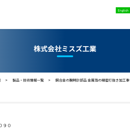
English
株式会社ミスズ工業
業
製品・技術情報一覧
銅合金の腕時計部品 金属箔の精密打抜き加工事
０９０