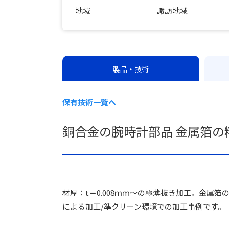
地域
諏訪地域
製品・技術
保有技術一覧へ
銅合金の腕時計部品 金属箔の
材厚：t＝0.008ｍｍ～の極薄抜き加工。金属箔
による加工/準クリーン環境での加工事例です。