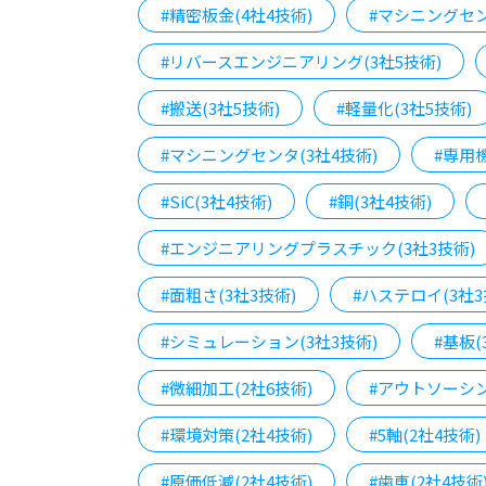
#精密板金(4社4技術)
#マシニングセン
#リバースエンジニアリング(3社5技術)
#搬送(3社5技術)
#軽量化(3社5技術)
#マシニングセンタ(3社4技術)
#専用機
#SiC(3社4技術)
#銅(3社4技術)
#エンジニアリングプラスチック(3社3技術)
#面粗さ(3社3技術)
#ハステロイ(3社3
#シミュレーション(3社3技術)
#基板(
#微細加工(2社6技術)
#アウトソーシン
#環境対策(2社4技術)
#5軸(2社4技術)
#原価低減(2社4技術)
#歯車(2社4技術