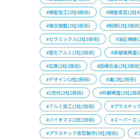
#精密加工(2社4技術)
#精密金型(2社4
#複合旋盤(2社3技術)
#制御(2社3技術
#セラミックス(2社3技術)
#油圧機器(
#窒化アルミ(2社3技術)
#非破壊検査(
#石英(2社3技術)
#超硬合金(2社3技術
#デザイン(2社2技術)
#溝(2社2技術)
#2次元(2社2技術)
#外観検査(2社2技術
#アルミ加工(2社2技術)
#プラスチック
#バイオマス(2社2技術)
#スーパーエン
#プラスチック金型製作(2社2技術)
#