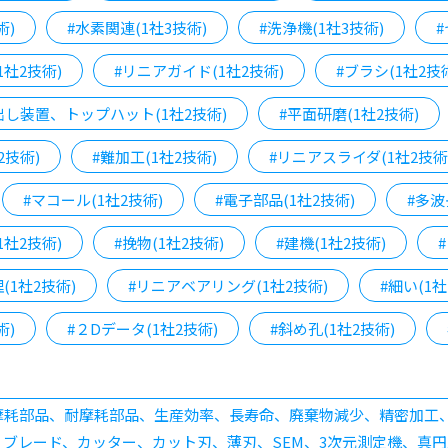
術)
#水素関連(1社3技術)
#洗浄機(1社3技術)
#
1社2技術)
#リニアガイド(1社2技術)
#ブラシ(1社2技
出し装置、トップハット(1社2技術)
#平面研磨(1社2技術)
2技術)
#難加工(1社2技術)
#リニアスライダ(1社2技術
#マコール(1社2技術)
#電子部品(1社2技術)
#多波
1社2技術)
#挽物(1社2技術)
#建機(1社2技術)
(1社2技術)
#リニアベアリング(1社2技術)
#細い(1社
術)
#２Dデータ(1社2技術)
#斜め孔(1社2技術)
、摩耗部品、耐摩耗部品、生産効率、長寿命、廃棄物減少、精密加
ブレード、カッター、カット刃、薄刃、SEM、3次元測定機、真円度