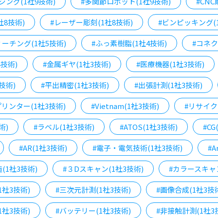
ジング(1社9技術)
#多関節ロボット(1社9技術)
#CNC
社8技術)
#レーザー彫刻(1社8技術)
#ビンピッキング(
ーチング(1社5技術)
#ふっ素樹脂(1社4技術)
#コネク
4技術)
#金属ギヤ(1社3技術)
#医療機器(1社3技術)
技術)
#平出精密(1社3技術)
#出張計測(1社3技術)
プリンター(1社3技術)
#Vietnam(1社3技術)
#リサイク
術)
#ラベル(1社3技術)
#ATOS(1社3技術)
#CG
#AR(1社3技術)
#電子・電気技術(1社3技術)
#A
(1社3技術)
#３Dスキャン(1社3技術)
#カラースキャン
1社3技術)
#三次元計測(1社3技術)
#画像合成(1社3技
1社3技術)
#バッテリー(1社3技術)
#非接触計測(1社3