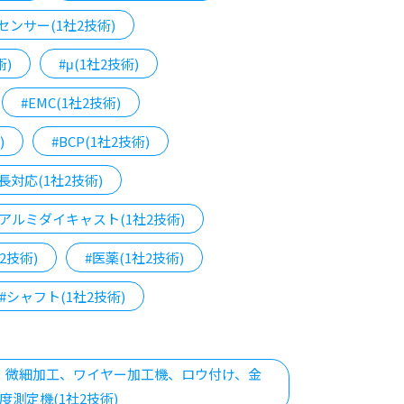
センサー(1社2技術)
術)
#μ(1社2技術)
#EMC(1社2技術)
)
#BCP(1社2技術)
長対応(1社2技術)
#アルミダイキャスト(1社2技術)
2技術)
#医薬(1社2技術)
#シャフト(1社2技術)
工、微細加工、ワイヤー加工機、ロウ付け、金
測定機(1社2技術)