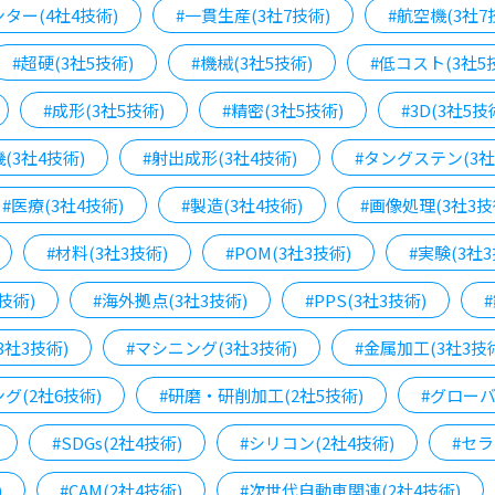
ター(4社4技術)
#一貫生産(3社7技術)
#航空機(3社7
#超硬(3社5技術)
#機械(3社5技術)
#低コスト(3社5
#成形(3社5技術)
#精密(3社5技術)
#3D(3社5技
(3社4技術)
#射出成形(3社4技術)
#タングステン(3社
#医療(3社4技術)
#製造(3社4技術)
#画像処理(3社3技
#材料(3社3技術)
#POM(3社3技術)
#実験(3社3
技術)
#海外拠点(3社3技術)
#PPS(3社3技術)
3社3技術)
#マシニング(3社3技術)
#金属加工(3社3技
グ(2社6技術)
#研磨・研削加工(2社5技術)
#グローバ
#SDGs(2社4技術)
#シリコン(2社4技術)
#セラ
)
#CAM(2社4技術)
#次世代自動車関連(2社4技術)