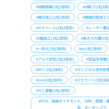
#自動認識(1社3技術)
#X線CT(1社3技
#複合加工(1社2技術)
#微細切削加工(
#ホトベール(1社2技術)
#レーザー墨
#5軸加工(1社2技術)
#焼き入れ鋼(1社
#一体化(1社2技術)
#m(1社2技術)
#アルミ砂型(1社2技術)
#部品洗浄機(
#ＭＣ(1社2技術)
#ディジタル信号処理
#mm(1社2技術)
#マセライト(1社2技
#ＮＣ旋盤(1社2技術)
#PCD、焼結ダイヤモンド、CBN、超硬
型、モーターコア、