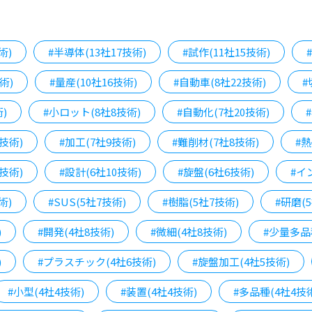
術)
#半導体(13社17技術)
#試作(11社15技術)
術)
#量産(10社16技術)
#自動車(8社22技術)
#
)
#小ロット(8社8技術)
#自動化(7社20技術)
技術)
#加工(7社9技術)
#難削材(7社8技術)
#熱
技術)
#設計(6社10技術)
#旋盤(6社6技術)
#イ
術)
#SUS(5社7技術)
#樹脂(5社7技術)
#研磨(
)
#開発(4社8技術)
#微細(4社8技術)
#少量多品
)
#プラスチック(4社6技術)
#旋盤加工(4社5技術)
#小型(4社4技術)
#装置(4社4技術)
#多品種(4社4技