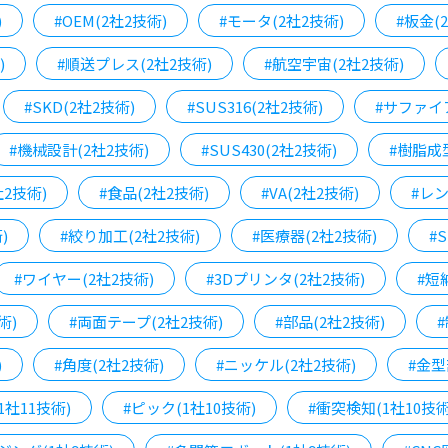
)
#OEM(2社2技術)
#モータ(2社2技術)
#板金(
)
#順送プレス(2社2技術)
#航空宇宙(2社2技術)
#SKD(2社2技術)
#SUS316(2社2技術)
#サファイア
#機械設計(2社2技術)
#SUS430(2社2技術)
#樹脂成型
2技術)
#食品(2社2技術)
#VA(2社2技術)
#レン
)
#絞り加工(2社2技術)
#医療器(2社2技術)
#
#ワイヤー(2社2技術)
#3Dプリンタ(2社2技術)
#短
術)
#両面テープ(2社2技術)
#部品(2社2技術)
)
#角度(2社2技術)
#ニッケル(2社2技術)
#金型
(1社11技術)
#ピック(1社10技術)
#衝突検知(1社10技術