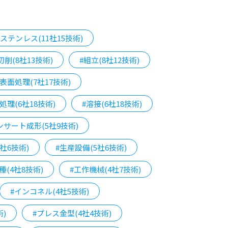
#ステンレス(11社15技術)
切削(8社13技術)
#組立(8社12技術)
#表面処理(7社17技術)
処理(6社18技術)
#溶接(6社18技術)
ンサート成形(5社9技術)
5社6技術)
#生産設備(5社6技術)
種(4社8技術)
#工作機械(4社7技術)
#インコネル(4社5技術)
術)
#プレス金型(4社4技術)