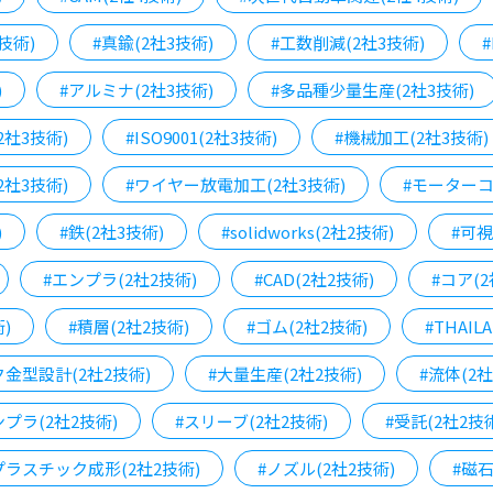
技術)
#真鍮(2社3技術)
#工数削減(2社3技術)
#
)
#アルミナ(2社3技術)
#多品種少量生産(2社3技術)
2社3技術)
#ISO9001(2社3技術)
#機械加工(2社3技術)
2社3技術)
#ワイヤー放電加工(2社3技術)
#モーターコ
)
#鉄(2社3技術)
#solidworks(2社2技術)
#可視
#エンプラ(2社2技術)
#CAD(2社2技術)
#コア(2
)
#積層(2社2技術)
#ゴム(2社2技術)
#THAIL
金型設計(2社2技術)
#大量生産(2社2技術)
#流体(2社
プラ(2社2技術)
#スリーブ(2社2技術)
#受託(2社2技
プラスチック成形(2社2技術)
#ノズル(2社2技術)
#磁石