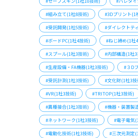
#セーフスキン(1社10技術)
#パレタイ
#組み立て(1社8技術)
#3Dプリント(1
#受託開発(1社5技術)
#ダイレクトティ
#ボードPC(1社4技術)
#ねじ締め(1社
#スプール(1社3技術)
#内部構造(1社3
#生産設備・FA機器(1社3技術)
#３D
#受託計測(1社3技術)
#文化財(1社3技
#VR(1社3技術)
#TRITOP(1社3技術)
#異種接合(1社3技術)
#機器・装置製造
#ネットワーク(1社3技術)
#電子電気(
#電動化技術(1社3技術)
#三次元測定(