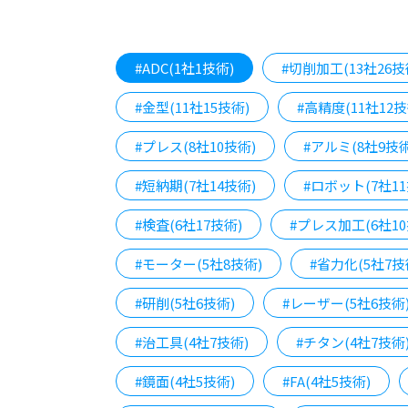
#ADC(1社1技術)
#切削加工(13社26技
#金型(11社15技術)
#高精度(11社12技
#プレス(8社10技術)
#アルミ(8社9技術
#短納期(7社14技術)
#ロボット(7社11
#検査(6社17技術)
#プレス加工(6社10
#モーター(5社8技術)
#省力化(5社7技
#研削(5社6技術)
#レーザー(5社6技術
#治工具(4社7技術)
#チタン(4社7技術
#鏡面(4社5技術)
#FA(4社5技術)