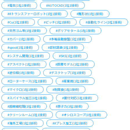
#電気(1社1技術)
#AUTOCAD(1社1技術)
##トランスファーロボット(1社1技術)
#難形状(1社1技術)
#Cu(1社1技術)
#ピッチ(1社1技術)
#自動化ライン(1社1技術)
#天然ゴム等(1社1技術)
#ポリアセタール(1社1技術)
#カバー(1社1技術)
#多軸自動旋盤(1社1技術)
#spool(1社1技術)
#部材調達(1社1技術)
#システム開発(1社1技術)
#SKS(1社1技術)
#アスペクト(1社1技術)
#医療モデル(1社1技術)
#逆位相(1社1技術)
#デスクトップ(1社1技術)
#ローターケース(1社1技術)
#産業用(1社1技術)
#マイクロ(1社1技術)
#耐腐食(1社1技術)
#スパイラル加工(1社1技術)
#据付対応(1社1技術)
#超微細粒鋼(1社1技術)
#原子力(1社1技術)
#クリーンルーム(1社1技術)
#オシロスコープ(1社1技術)
#海外工場(1社1技術)
##プレス加工(1社1技術)