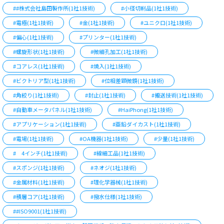
##株式会社島田製作所(1社1技術)
#小径切削品(1社1技術)
#電極(1社1技術)
#金(1社1技術)
#ユニクロ(1社1技術)
#偏心(1社1技術)
#プリンター(1社1技術)
#螺旋形状(1社1技術)
#微細孔加工(1社1技術)
#コアレス(1社1技術)
#焼入(1社1技術)
#ビクトリア型(1社1技術)
#位相差顕微鏡(1社1技術)
#角絞り(1社1技術)
#封止(1社1技術)
#搬送技術(1社1技術)
#自動車メータパネル(1社1技術)
#HaiPhong(1社1技術)
#アプリケーション(1社1技術)
#亜鉛ダイカスト(1社1技術)
#電場(1社1技術)
#OA機器(1社1技術)
#少量(1社1技術)
# 4インチ(1社1技術)
#線細工品(1社1技術)
#スポンジ(1社1技術)
#ネオジ(1社1技術)
#金属材料(1社1技術)
#理化学器械(1社1技術)
#積層コア(1社1技術)
#撥水仕様(1社1技術)
##ISO9001(1社1技術)