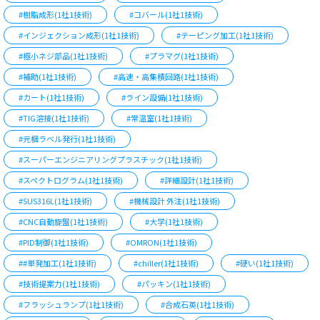
#樹脂成形(1社1技術)
#コバール(1社1技術)
#インジェクション成形(1社1技術)
#テーピング加工(1社1技術)
#極小ネジ部品(1社1技術)
#プラマグ(1社1技術)
#補助(1社1技術)
#高速・高集積回路(1社1技術)
#カート(1社1技術)
#ライン設備(1社1技術)
#TIG溶接(1社1技術)
#常温室(1社1技術)
#元梱ラベル発行(1社1技術)
#スーパーエンジニアリングプラスチック(1社1技術)
#スペクトログラム(1社1技術)
#詳細設計(1社1技術)
#SUS316L(1社1技術)
#機械設計 外注(1社1技術)
#CNC自動旋盤(1社1技術)
#大学(1社1技術)
#PID制御(1社1技術)
#OMRON(1社1技術)
##単発加工(1社1技術)
#chiller(1社1技術)
#硬い(1社1技術)
#技術提案力(1社1技術)
#パッキン(1社1技術)
#フラッシュランプ(1社1技術)
#合成石英(1社1技術)