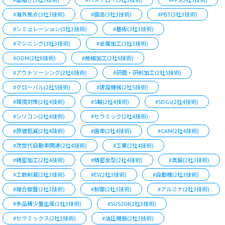
#海外拠点(3社3技術)
#鍛造(3社3技術)
#PBT(3社3技術)
#シミュレーション(3社3技術)
#基板(3社3技術)
#マシニング(3社3技術)
#金属加工(3社3技術)
#ODM(2社6技術)
#微細加工(2社6技術)
#アウトソーシング(2社6技術)
#研磨・研削加工(2社5技術)
#グローバル(2社5技術)
#建設機械(2社5技術)
#環境対策(2社4技術)
#5軸(2社4技術)
#SDGs(2社4技術)
#シリコン(2社4技術)
#セラミック(2社4技術)
#原価低減(2社4技術)
#歯車(2社4技術)
#CAM(2社4技術)
#次世代自動車関連(2社4技術)
#工業(2社4技術)
#精密加工(2社4技術)
#精密金型(2社4技術)
#真鍮(2社3技術)
#工数削減(2社3技術)
#EV(2社3技術)
#自動機(2社3技術)
#複合旋盤(2社3技術)
#制御(2社3技術)
#アルミナ(2社3技術)
#多品種少量生産(2社3技術)
#SUS304(2社3技術)
#セラミックス(2社3技術)
#油圧機器(2社3技術)