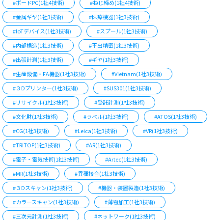
#ボードPC(1社4技術)
#ねじ締め(1社4技術)
#金属ギヤ(1社3技術)
#医療機器(1社3技術)
#IoTデバイス(1社3技術)
#スプール(1社3技術)
#内部構造(1社3技術)
#平出精密(1社3技術)
#出張計測(1社3技術)
#ギヤ(1社3技術)
#生産設備・FA機器(1社3技術)
#Vietnam(1社3技術)
#３Dプリンター(1社3技術)
#SUS301(1社3技術)
#リサイクル(1社3技術)
#受託計測(1社3技術)
#文化財(1社3技術)
#ラベル(1社3技術)
#ATOS(1社3技術)
#CG(1社3技術)
#Leica(1社3技術)
#VR(1社3技術)
#TRITOP(1社3技術)
#AR(1社3技術)
#電子・電気技術(1社3技術)
#Artec(1社3技術)
#MR(1社3技術)
#異種接合(1社3技術)
#３Dスキャン(1社3技術)
#機器・装置製造(1社3技術)
#カラースキャン(1社3技術)
#薄物加工(1社3技術)
#三次元計測(1社3技術)
#ネットワーク(1社3技術)