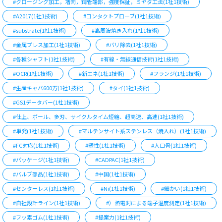
#クロージング加工，増肉，鋼管端部，強度保証，ミヤタ工法(1社1技術)
#A2017(1社1技術)
#コンタクトプローブ(1社1技術)
#substrate(1社1技術)
#高周波焼き入れ(1社1技術)
#金属プレス加工(1社1技術)
#バリ除去(1社1技術)
#各種シャフト(1社1技術)
#有線・無線通信技術(1社1技術)
#OCR(1社1技術)
#新エネ(1社1技術)
#フランジ(1社1技術)
#生産キャパ600万(1社1技術)
#タイ(1社1技術)
#GS1データバー(1社1技術)
#仕上、ボール、多刃、サイクルタイム短縮、超高速、高速(1社1技術)
#単発(1社1技術)
#マルテンサイト系ステンレス（焼入れ）(1社1技術)
#FC対応(1社1技術)
#塑性(1社1技術)
#人口骨(1社1技術)
#パッケージ(1社1技術)
#CADPAC(1社1技術)
#バルブ部品(1社1技術)
#中国(1社1技術)
#センターレス(1社1技術)
#Ni(1社1技術)
#細かい(1社1技術)
#自社設計ライン(1社1技術)
#）熱電対による端子温度測定(1社1技術)
#フッ素ゴム(1社1技術)
#提案力(1社1技術)