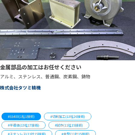
金属部品の加工はお任せください
アルミ、ステンレス、普通鋼、炭素鋼、鋳物
株式会社タツミ精機
#SS400(1社1技術)
#切削加工(13社26技術)
#半導体(13社17技術)
#試作(11社15技術)
#ステンレス(11社15技術)
#金型(11社15技術)