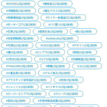
#ISO9001(2社3技術)
#機械加工(2社3技術)
#冷間鍛造(2社3技術)
#窒化アルミ(2社3技術)
#非破壊検査(2社3技術)
#ワイヤー放電加工(2社3技術)
#モーターコア(2社3技術)
#バリ取り(2社3技術)
#石英(2社3技術)
#超硬合金(2社3技術)
#鉄(2社3技術)
#測定顕微鏡(2社2技術)
#solidworks(2社2技術)
#可視化(2社2技術)
#CAD(2社2技術)
#デザイン(2社2技術)
#溝(2社2技術)
#エンプラ(2社2技術)
#録音(2社2技術)
#2次元(2社2技術)
#コア(2社2技術)
#外観検査(2社2技術)
#THAILAND(2社2技術)
#積層(2社2技術)
#ゴム(2社2技術)
#大量生産(2社2技術)
#アルミ加工(2社2技術)
#プラスチック金型設計(2社2技術)
#流体(2社2技術)
#ソレノイド(2社2技術)
#バイオマス(2社2技術)
#スーパーエンプラ(2社2技術)
#スリーブ(2社2技術)
#受託(2社2技術)
#半導体製造装置(2社2技術)