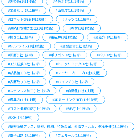
#黒染め(1社1技術)
#特殊ネジ(1社1技術)
#変形なし(1社1技術)
#面粗度(1社1技術)
#ロボット部品(1社1技術)
#リッツ(1社1技術)
#連続打ち抜き加工(1社1技術)
#教材(1社1技術)
#抜き(1社1技術)
#電磁弁(1社1技術)
#交差穴(1社1技術)
#NCフライス(1社1技術)
#金型設計(1社1技術)
#図面(1社1技術)
#ポリゴン(1社1技術)
#バリ(1社1技術)
#工法転換(1社1技術)
#トルクリミッタ(1社1技術)
#部品加工(1社1技術)
#ワイヤープローブ(1社1技術)
#表面取り(1社1技術)
#12インチ(1社1技術)
#ステンレス加工(1社1技術)
#自動盤(1社1技術)
#極異方(1社1技術)
#3Dミーリング加工(1社1技術)
#コスト低減対応(1社1技術)
#BEV(1社1技術)
#SKH(1社1技術)
#精密微細プレス，精密，微細，特殊金属，樹脂フィルム，多種多様(1社1技術)
#電子回路(1社1技術)
#フェルール(1社1技術)