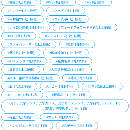
#機器(1社1技術)
#ねじ(1社1技術)
#FC(1社1技術)
#インナー(1社1技術)
#フープ(1社1技術)
#自動組立(1社1技術)
#ゴム洗浄(1社1技術)
#ナイロン造形(1社1技術)
#フィードフォワード方式(1社1技術)
#ISO(1社1技術)
#ワンストップ(1社1技術)
#ファイバレーザー(1社1技術)
#物流(1社1技術)
#個片化(1社1技術)
#微細線加工(1社1技術)
#IOチェック(1社1技術)
#疲労低減(1社1技術)
#設計者(1社1技術)
#人工透析部品(1社1技術)
#試作・量産金型製作(1社1技術)
#薄板(1社1技術)
#曲げ(1社1技術)
#ルビー(1社1技術)
##単発型(1社1技術)
#DLC-UM(1社1技術)
#音声ボード(1社1技術)
#光学，光学レンズ，光学ガラス，光学ガラスレンズ，光学硝材，レンズ，レン
ズ研磨，光学製品，(1社1技術)
#探査(1社1技術)
#カット(1社1技術)
#インクジェット(1社1技術)
#ステータ(1社1技術)