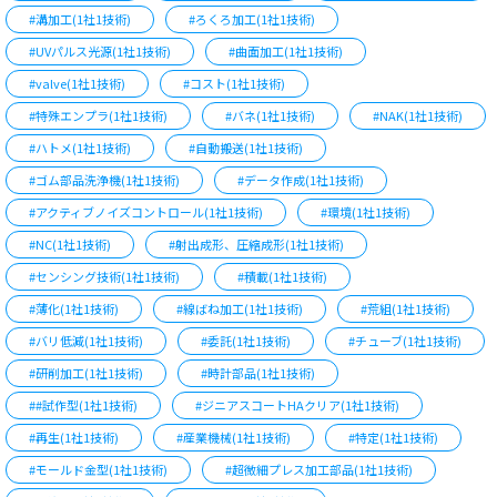
#溝加工(1社1技術)
#ろくろ加工(1社1技術)
#UVパルス光源(1社1技術)
#曲面加工(1社1技術)
#valve(1社1技術)
#コスト(1社1技術)
#特殊エンプラ(1社1技術)
#バネ(1社1技術)
#NAK(1社1技術)
#ハトメ(1社1技術)
#自動搬送(1社1技術)
#ゴム部品洗浄機(1社1技術)
#データ作成(1社1技術)
#アクティブノイズコントロール(1社1技術)
#環境(1社1技術)
#NC(1社1技術)
#射出成形、圧縮成形(1社1技術)
#センシング技術(1社1技術)
#積載(1社1技術)
#薄化(1社1技術)
#線ばね加工(1社1技術)
#荒組(1社1技術)
#バリ低減(1社1技術)
#委託(1社1技術)
#チューブ(1社1技術)
#研削加工(1社1技術)
#時計部品(1社1技術)
##試作型(1社1技術)
#ジニアスコートHAクリア(1社1技術)
#再生(1社1技術)
#産業機械(1社1技術)
#特定(1社1技術)
#モールド金型(1社1技術)
#超微細プレス加工部品(1社1技術)