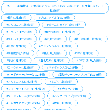
#。 山本精機は「お客様にとって、なくてはならない企業」を目指します。(1
社2技術)
#梱包(1社2技術)
#プロファイル(1社2技術)
#ジルコニア(1社2技術)
#ビームシェイパ(1社2技術)
#コバルト(1社2技術)
#精密切削加工(1社2技術)
#高トルク(1社2技術)
#音(1社2技術)
#後工程削減(1社2技術)
#金属(1社2技術)
#エンジンバルブ(1社2技術)
#高強度(1社2技術)
#細孔(1社2技術)
#EPS(1社2技術)
#磨き(1社2技術)
#窒化珪素(1社2技術)
#３D計測(1社2技術)
#コネクター(1社2技術)
#ギヤボックス(1社2技術)
#ターボチャージャー(1社2技術)
#電動パワーステアリング(1社2技術)
#アルミニウム(1社2技術)
#ミガキ(1社2技術)
#フローサイトメトリ(1社2技術)
#貼合(1社2技術)
#リードフレーム(1社2技術)
#バックドライブ(1社2技術)
#ナムカウキエン(1社2技術)
#成膜(1社2技術)