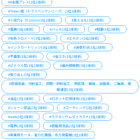
##金属プレス(1社1技術)
#Tribec 極（トライベックシリーズ）(1社1技術)
#小径穴φ（0.1mm)(1社1技術)
#見える化(1社1技術)
#電鋳(1社1技術)
#バレル(1社1技術)
#軽量(1社1技術)
#有色クロメート(1社1技術)
#エキセン(1社1技術)
#インクカートリッジ(1社1技術)
#渦巻形状(1社1技術)
#平面度(1社1技術)
#省エネ(1社1技術)
#ピナクル型(1社1技術)
#偏光顕微鏡(1社1技術)
#張り出し(1社1技術)
#原価低減、切削加工、 研磨・研削加工、 熱処理、 機械、 自動車、 二輪車、情
報通信(1社1技術)
#油圧(1社1技術)
#ロボット応用技術(1社1技術)
#シャーシ部品(1社1技術)
#コーティング(1社1技術)
#web(1社1技術)
#マグネシウムダイカスト(1社1技術)
#電熱(1社1技術)
#樹脂発泡品(1社1技術)
#産業用モータ、省力化機器、水力発電機(1社1技術)