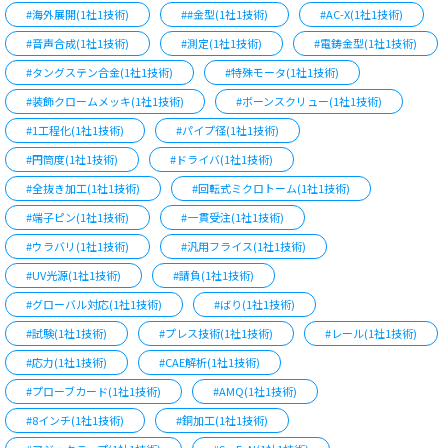
#海外展開(1社1技術)
##金型(1社1技術)
#AC-X(1社1技術)
#音声合成(1社1技術)
#測定(1社1技術)
#電鋳金型(1社1技術)
#タングステン合金(1社1技術)
#特殊モータ(1社1技術)
#装飾クロームメッキ(1社1技術)
#ボーンスクリュー(1社1技術)
#1工程化(1社1技術)
#パイプ径(1社1技術)
#円筒度(1社1技術)
#ドライバ(1社1技術)
#全抜き加工(1社1技術)
#回転式ミクロトーム(1社1技術)
#端子ピン(1社1技術)
#一貫受注(1社1技術)
#ウラバリ(1社1技術)
#汎用フライス(1社1技術)
#UV光源(1社1技術)
#請負(1社1技術)
#グローバル対応(1社1技術)
#ばり(1社1技術)
#試験(1社1技術)
#プレス技術(1社1技術)
#レール(1社1技術)
#応力(1社1技術)
#CAE解析(1社1技術)
#プローブカード(1社1技術)
#AMQ(1社1技術)
#8インチ(1社1技術)
#銅加工(1社1技術)