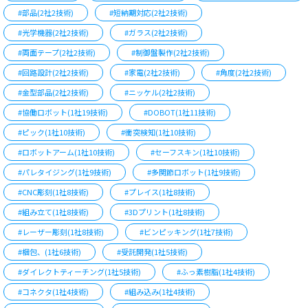
#部品(2社2技術)
#短納期対応(2社2技術)
#光学機器(2社2技術)
#ガラス(2社2技術)
#両面テープ(2社2技術)
#制御盤製作(2社2技術)
#回路設計(2社2技術)
#家電(2社2技術)
#角度(2社2技術)
#金型部品(2社2技術)
#ニッケル(2社2技術)
#協働ロボット(1社19技術)
#DOBOT(1社11技術)
#ピック(1社10技術)
#衝突検知(1社10技術)
#ロボットアーム(1社10技術)
#セーフスキン(1社10技術)
#パレタイジング(1社9技術)
#多関節ロボット(1社9技術)
#CNC彫刻(1社8技術)
#プレイス(1社8技術)
#組み立て(1社8技術)
#3Dプリント(1社8技術)
#レーザー彫刻(1社8技術)
#ビンピッキング(1社7技術)
#梱包、(1社6技術)
#受託開発(1社5技術)
#ダイレクトティーチング(1社5技術)
#ふっ素樹脂(1社4技術)
#コネクタ(1社4技術)
#組み込み(1社4技術)