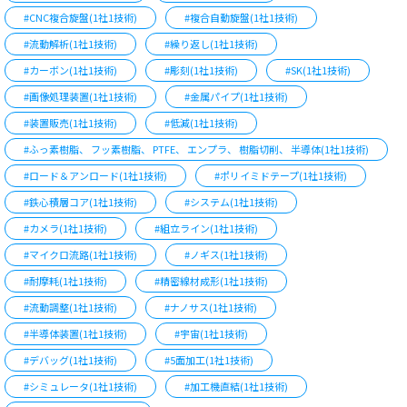
#CNC複合旋盤(1社1技術)
#複合自動旋盤(1社1技術)
#流動解析(1社1技術)
#繰り返し(1社1技術)
#カーボン(1社1技術)
#彫刻(1社1技術)
#SK(1社1技術)
#画像処理装置(1社1技術)
#金属パイプ(1社1技術)
#装置販売(1社1技術)
#低減(1社1技術)
#ふっ素樹脂、 フッ素樹脂、 PTFE、 エンプラ、 樹脂切削、 半導体(1社1技術)
#ロード＆アンロード(1社1技術)
#ポリイミドテープ(1社1技術)
#鉄心積層コア(1社1技術)
#システム(1社1技術)
#カメラ(1社1技術)
#組立ライン(1社1技術)
#マイクロ流路(1社1技術)
#ノギス(1社1技術)
#耐摩耗(1社1技術)
#精密線材成形(1社1技術)
#流動調整(1社1技術)
#ナノサス(1社1技術)
#半導体装置(1社1技術)
#宇宙(1社1技術)
#デバッグ(1社1技術)
#5面加工(1社1技術)
#シミュレータ(1社1技術)
#加工機直結(1社1技術)