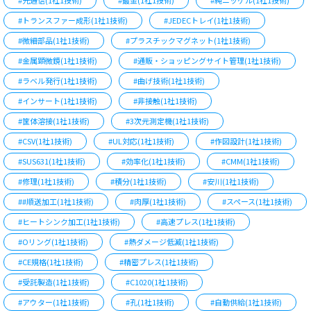
#光通信(1社1技術)
#鍍金(1社1技術)
#純ニッケル(1社1技術)
#トランスファー成形(1社1技術)
#JEDECトレイ(1社1技術)
#微細部品(1社1技術)
#プラスチックマグネット(1社1技術)
#金属顕微鏡(1社1技術)
#通販・ショッピングサイト管理(1社1技術)
#ラベル発行(1社1技術)
#曲げ技術(1社1技術)
#インサート(1社1技術)
#非接触(1社1技術)
#筐体溶接(1社1技術)
#3次元測定機(1社1技術)
#CSV(1社1技術)
#UL対応(1社1技術)
#作図設計(1社1技術)
#SUS631(1社1技術)
#効率化(1社1技術)
#CMM(1社1技術)
#修理(1社1技術)
#積分(1社1技術)
#安川(1社1技術)
##順送加工(1社1技術)
#肉厚(1社1技術)
#スペース(1社1技術)
#ヒートシンク加工(1社1技術)
#高速プレス(1社1技術)
#Oリング(1社1技術)
#熱ダメージ低減(1社1技術)
#CE規格(1社1技術)
#精密プレス(1社1技術)
#受託製造(1社1技術)
#C1020(1社1技術)
#アウター(1社1技術)
#孔(1社1技術)
#自動供給(1社1技術)