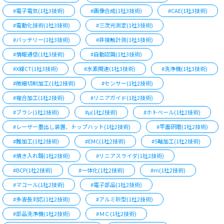
#電子電気(1社3技術)
#画像合成(1社3技術)
#CAE(1社3技術)
#電動化技術(1社3技術)
#三次元測定(1社3技術)
#バッテリー(1社3技術)
#非接触計測(1社3技術)
#情報通信(1社3技術)
#自動認識(1社3技術)
#X線CT(1社3技術)
#水素関連(1社3技術)
#洗浄機(1社3技術)
#微細切削加工(1社2技術)
#センサー(1社2技術)
#複合加工(1社2技術)
#リニアガイド(1社2技術)
#ブラシ(1社2技術)
#μ(1社2技術)
#ホトベール(1社2技術)
#レーザー墨出し装置、トップハット(1社2技術)
#平面研磨(1社2技術)
#難加工(1社2技術)
#EMC(1社2技術)
#5軸加工(1社2技術)
#焼き入れ鋼(1社2技術)
#リニアスライダ(1社2技術)
#BCP(1社2技術)
#一体化(1社2技術)
#m(1社2技術)
#マコール(1社2技術)
#電子部品(1社2技術)
#多波長対応(1社2技術)
#アルミ砂型(1社2技術)
#部品洗浄機(1社2技術)
#ＭＣ(1社2技術)