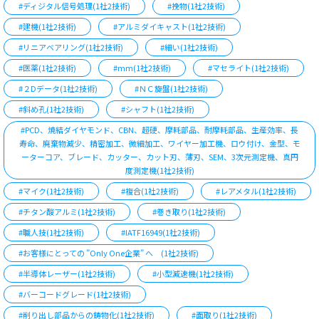
#ディジタル信号処理(1社2技術)
#挽物(1社2技術)
#建機(1社2技術)
#アルミダイキャスト(1社2技術)
#リニアベアリング(1社2技術)
#細い(1社2技術)
#医薬(1社2技術)
#mm(1社2技術)
#マセライト(1社2技術)
#２Dデータ(1社2技術)
#ＮＣ旋盤(1社2技術)
#斜め孔(1社2技術)
#シャフト(1社2技術)
#PCD、焼結ダイヤモンド、CBN、超硬、摩耗部品、耐摩耗部品、生産効率、長
寿命、廃棄物減少、精密加工、微細加工、ワイヤー加工機、ロウ付け、金型、モ
ーターコア、ブレード、カッター、カット刃、薄刃、SEM、3次元測定機、真円
度測定機(1社2技術)
#マイク(1社2技術)
#複合(1社2技術)
#レアメタル(1社2技術)
#チタン酸アルミ(1社2技術)
#巻き取り(1社2技術)
#職人技(1社2技術)
#IATF16949(1社2技術)
#お客様にとっての ”Only One企業” へ (1社2技術)
#半導体レーザー(1社2技術)
#小型減速機(1社2技術)
#バーコードグレード(1社2技術)
#削り出し部品からの鋳物化(1社2技術)
#面取り(1社2技術)