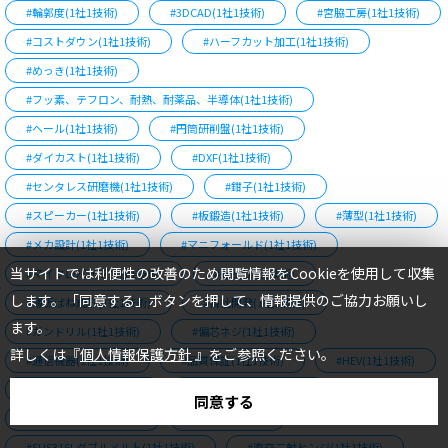
#輪郭度(1社1技術)
#3DCAD(1社1技術)
#宮脇工房(1社1技術)
#コストダウン(1社1技術)
#ハーフカット加工(1社1技術)
#めっき(1社1技術)
#フッ素、テフロン、耐熱、耐薬品、半導体(1社1技術)
#ヘール(1社1技術)
#円筒研削盤(1社1技術)
#ダイカスト(1社1技術)
#DXF(1社1技術)
#センタレス研磨機(1社1技術)
#鉗子(1社1技術)
#スピーカー(1社1技術)
#板鍛造(1社1技術)
#薄型(1社1技術)
TOP
#メカ設計(1社1技術)
#マニフォールド(1社1技術)
当サイトでは利便性の改善のため閲覧情報をCookieを使用して収集
#マイクロパイプ(1社1技術)
#砥石(1社1技術)
します。「同意する」ボタンを押して、情報提供のご協力お願いし
#薄板ばね成形(1社1技術)
#自社開発(1社1技術)
ます。
#ガンドリル(1社1技術)
#偏芯ネジ(1社1技術)
詳しくは『
個人情報保護方針
』をご参照ください。
#通信機器(1社1技術)
#品質保証(1社1技術)
#HEV(1社1技術)
#粉末ハイス(1社1技術)
#超微細ばね(1社1技術)
同意する
#メディカル(1社1技術)
#Au(1社1技術)
#SUS316Lダブルメルト(1社1技術)
#直交二軸ヒンジ(1社1技術)