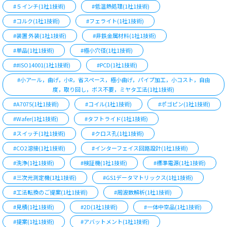
#５インチ(1社1技術)
#低温熱処理(1社1技術)
#コルク(1社1技術)
#フェライト(1社1技術)
#装置 外装(1社1技術)
#非鉄金属材料(1社1技術)
#単品(1社1技術)
#極小穴径(1社1技術)
##ISO14001(1社1技術)
#PCD(1社1技術)
#小アール，曲げ，小R，省スペース，極小曲げ，パイプ加工，小コスト，自由
度，取り回し，ボス不要，ミヤタ工法(1社1技術)
#A7075(1社1技術)
#コイル(1社1技術)
#ポゴピン(1社1技術)
#Wafer(1社1技術)
#タフトライド(1社1技術)
#スイッチ(1社1技術)
#クロス孔(1社1技術)
#CO2溶接(1社1技術)
#インターフェイス回路設計(1社1技術)
#洗浄(1社1技術)
#検証機(1社1技術)
#標準電源(1社1技術)
#三次元測定機(1社1技術)
#GS1データマトリックス(1社1技術)
#工法転換のご提案(1社1技術)
#周波数解析(1社1技術)
#見積(1社1技術)
#2D(1社1技術)
#一体中空品(1社1技術)
#提案(1社1技術)
#アバットメント(1社1技術)