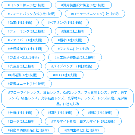
#コンタミ除去(1社1技術)
#汎用装置設計製造(1社1技術)
#フィードバック方式(1社1技術)
#ローラーバニシング(1社1技術)
#効率(1社1技術)
#ベアリング(1社1技術)
#フォーミング(1社1技術)
#倉庫(1社1技術)
#ファイバー(1社1技術)
#極小(1社1技術)
#太径線加工(1社1技術)
#フィルム(1社1技術)
#CADオペ(1社1技術)
#人工透析機部品(1社1技術)
#光造形(1社1技術)
#パイプベンダー(1社1技術)
##順送型(1社1技術)
#DLC(1社1技術)
#音響ユニット(1社1技術)
#フローライトレンズ，蛍石レンズ，CaF2レンズ，フッ化物レンズ，光学，光学
レンズ，結晶レンズ，光学結晶レンズ，光学材料，レンズ，レンズ研磨，光学製
品，(1社1技術)
#分析(1社1技術)
#切断(1社1技術)
#捺印(1社1技術)
#ロータ(1社1技術)
#アルマイト処理（白アルマイト(1社1技術)
#自動車防振部品(1社1技術)
#国内生産化(1社1技術)