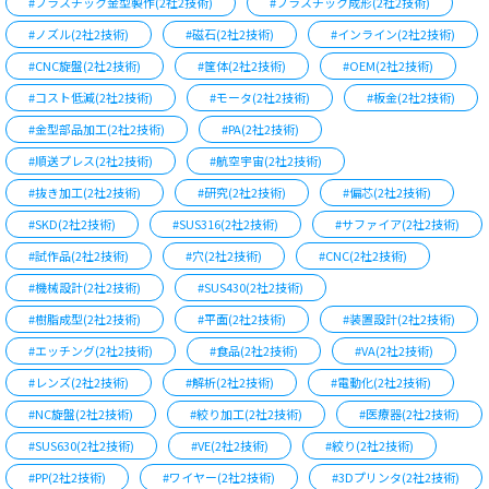
#プラスチック金型製作(2社2技術)
#プラスチック成形(2社2技術)
#ノズル(2社2技術)
#磁石(2社2技術)
#インライン(2社2技術)
#CNC旋盤(2社2技術)
#筐体(2社2技術)
#OEM(2社2技術)
#コスト低減(2社2技術)
#モータ(2社2技術)
#板金(2社2技術)
#金型部品加工(2社2技術)
#PA(2社2技術)
#順送プレス(2社2技術)
#航空宇宙(2社2技術)
#抜き加工(2社2技術)
#研究(2社2技術)
#偏芯(2社2技術)
#SKD(2社2技術)
#SUS316(2社2技術)
#サファイア(2社2技術)
#試作品(2社2技術)
#穴(2社2技術)
#CNC(2社2技術)
#機械設計(2社2技術)
#SUS430(2社2技術)
#樹脂成型(2社2技術)
#平面(2社2技術)
#装置設計(2社2技術)
#エッチング(2社2技術)
#食品(2社2技術)
#VA(2社2技術)
#レンズ(2社2技術)
#解析(2社2技術)
#電動化(2社2技術)
#NC旋盤(2社2技術)
#絞り加工(2社2技術)
#医療器(2社2技術)
#SUS630(2社2技術)
#VE(2社2技術)
#絞り(2社2技術)
#PP(2社2技術)
#ワイヤー(2社2技術)
#3Dプリンタ(2社2技術)