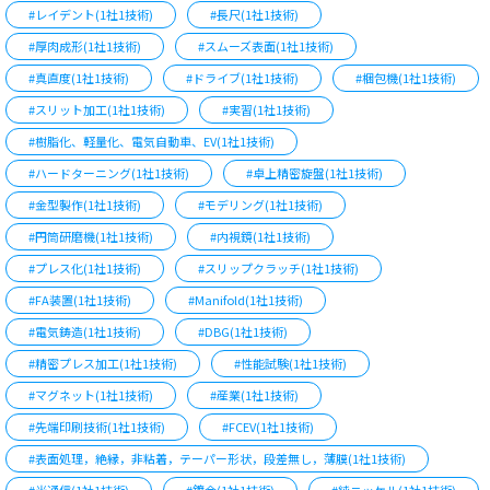
#レイデント(1社1技術)
#長尺(1社1技術)
#厚肉成形(1社1技術)
#スムーズ表面(1社1技術)
#真直度(1社1技術)
#ドライブ(1社1技術)
#梱包機(1社1技術)
#スリット加工(1社1技術)
#実習(1社1技術)
#樹脂化、軽量化、電気自動車、EV(1社1技術)
#ハードターニング(1社1技術)
#卓上精密旋盤(1社1技術)
#金型製作(1社1技術)
#モデリング(1社1技術)
#円筒研磨機(1社1技術)
#内視鏡(1社1技術)
#プレス化(1社1技術)
#スリップクラッチ(1社1技術)
#FA装置(1社1技術)
#Manifold(1社1技術)
#電気鋳造(1社1技術)
#DBG(1社1技術)
#精密プレス加工(1社1技術)
#性能試験(1社1技術)
#マグネット(1社1技術)
#産業(1社1技術)
#先端印刷技術(1社1技術)
#FCEV(1社1技術)
#表面処理，絶縁，非粘着，テーパー形状，段差無し，薄膜(1社1技術)