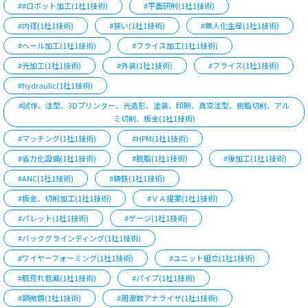
##ロボット加工(1社1技術)
#平面研削(1社1技術)
#内径(1社1技術)
#狭い(1社1技術)
#無人化生産(1社1技術)
#ヘール加工(1社1技術)
#フライス加工(1社1技術)
#光加工(1社1技術)
#外装(1社1技術)
#フライス(1社1技術)
#hydraulic(1社1技術)
#試作、注型、3Dプリンター、光造形、塗装、印刷、真空注型、樹脂切削、アル
ミ切削、板金(1社1技術)
#マッチング(1社1技術)
#HPM(1社1技術)
#省力化設備(1社1技術)
#脱脂(1社1技術)
#後加工(1社1技術)
#ANC(1社1技術)
#鋳鉄(1社1技術)
#板金、切削加工(1社1技術)
#ＶＡ提案(1社1技術)
#パレット(1社1技術)
#ゲージ(1社1技術)
#バックグラインディング(1社1技術)
#ワイヤーフォーミング(1社1技術)
#ユニット組立(1社1技術)
#肌荒れ低減(1社1技術)
#パイプ(1社1技術)
#顕微鏡(1社1技術)
#周波数アナライザ(1社1技術)