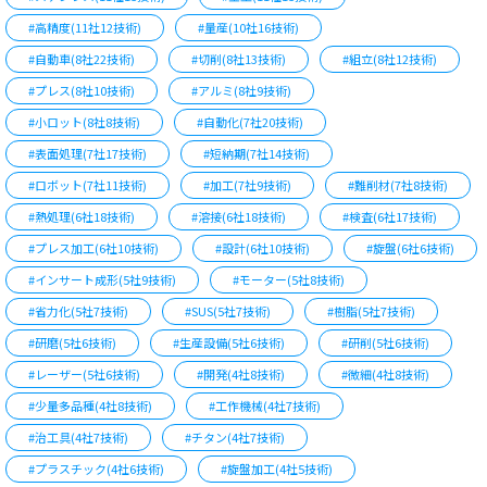
#高精度(11社12技術)
#量産(10社16技術)
#自動車(8社22技術)
#切削(8社13技術)
#組立(8社12技術)
#プレス(8社10技術)
#アルミ(8社9技術)
#小ロット(8社8技術)
#自動化(7社20技術)
#表面処理(7社17技術)
#短納期(7社14技術)
#ロボット(7社11技術)
#加工(7社9技術)
#難削材(7社8技術)
#熱処理(6社18技術)
#溶接(6社18技術)
#検査(6社17技術)
#プレス加工(6社10技術)
#設計(6社10技術)
#旋盤(6社6技術)
#インサート成形(5社9技術)
#モーター(5社8技術)
#省力化(5社7技術)
#SUS(5社7技術)
#樹脂(5社7技術)
#研磨(5社6技術)
#生産設備(5社6技術)
#研削(5社6技術)
#レーザー(5社6技術)
#開発(4社8技術)
#微細(4社8技術)
#少量多品種(4社8技術)
#工作機械(4社7技術)
#治工具(4社7技術)
#チタン(4社7技術)
#プラスチック(4社6技術)
#旋盤加工(4社5技術)