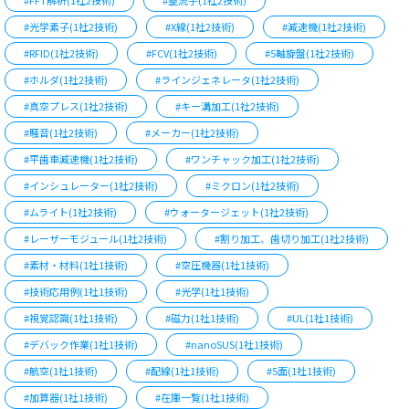
#FFT解析(1社2技術)
#整流子(1社2技術)
#光学素子(1社2技術)
#X線(1社2技術)
#減速機(1社2技術)
#RFID(1社2技術)
#FCV(1社2技術)
#5軸旋盤(1社2技術)
#ホルダ(1社2技術)
#ラインジェネレータ(1社2技術)
#真空プレス(1社2技術)
#キー溝加工(1社2技術)
#騒音(1社2技術)
#メーカー(1社2技術)
#平歯車減速機(1社2技術)
#ワンチャック加工(1社2技術)
#インシュレーター(1社2技術)
#ミクロン(1社2技術)
#ムライト(1社2技術)
#ウォータージェット(1社2技術)
#レーザーモジュール(1社2技術)
#割り加工、歯切り加工(1社2技術)
#素材・材料(1社1技術)
#空圧機器(1社1技術)
#技術応用例(1社1技術)
#光学(1社1技術)
#視覚認識(1社1技術)
#磁力(1社1技術)
#UL(1社1技術)
#デバック作業(1社1技術)
#nanoSUS(1社1技術)
#航空(1社1技術)
#配線(1社1技術)
#5面(1社1技術)
#加算器(1社1技術)
#在庫一覧(1社1技術)