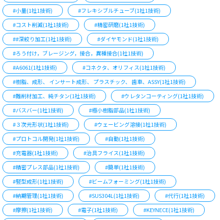
#小量(1社1技術)
#フレキシブルチューブ(1社1技術)
#コスト削減(1社1技術)
#精密研磨(1社1技術)
##深絞り加工(1社1技術)
#ダイヤモンド(1社1技術)
#ろう付け，ブレージング，接合，異種接合(1社1技術)
#A6061(1社1技術)
#コネクタ、オリフィス(1社1技術)
#樹脂、成形、 インサート成形、 プラスチック、 歯車、ASSY(1社1技術)
#難削材加工、純チタン(1社1技術)
#ウレタンコーティング(1社1技術)
#バスバー(1社1技術)
#極小樹脂部品(1社1技術)
#３次元形状(1社1技術)
#ウェービング溶接(1社1技術)
#プロトコル開発(1社1技術)
#自動(1社1技術)
#充電器(1社1技術)
#治具フライス(1社1技術)
#精密プレス部品(1社1技術)
#簡単(1社1技術)
#竪型成形(1社1技術)
#ビームフォーミング(1社1技術)
#納期管理(1社1技術)
#SUS304L(1社1技術)
#代行(1社1技術)
#摩擦(1社1技術)
#電子(1社1技術)
#KEYNECE(1社1技術)