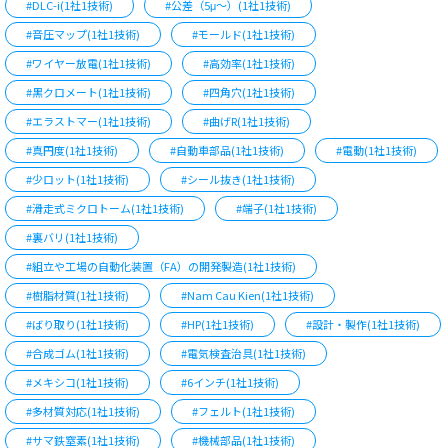
#DLC-i(1社1技術)
#公差（5μ～）(1社1技術)
#音圧マップ(1社1技術)
#モールド(1社1技術)
#ワイヤー放電(1社1技術)
#高効率(1社1技術)
#黒クロメート(1社1技術)
#四角穴(1社1技術)
#エラストマー(1社1技術)
#曲げR(1社1技術)
#真円度(1社1技術)
#自動車部品(1社1技術)
#電動(1社1技術)
#少ロット(1社1技術)
#シール抜き(1社1技術)
#滑走式ミクロトーム(1社1技術)
#端子(1社1技術)
#裏バリ(1社1技術)
#組立や工場の自動化装置（FA）の開発製造(1社1技術)
#樹脂材質(1社1技術)
#Nam Cau Kien(1社1技術)
#ばり取り(1社1技術)
#HP(1社1技術)
#設計・製作(1社1技術)
#合成ゴム(1社1技術)
#電気検査治具(1社1技術)
#メキシコ(1社1技術)
#6インチ(1社1技術)
#多材質対応(1社1技術)
#フェルト(1社1技術)
#サマ鉄窒素(1社1技術)
#機械部品(1社1技術)