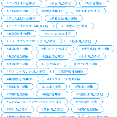
#インコネル(4社5技術)
#鏡面(4社5技術)
#FA(4社5技術)
#小型(4社4技術)
#装置(4社4技術)
#多品種(4社4技術)
#プレス金型(4社4技術)
#精密板金(4社4技術)
#マシニングセンター(4社4技術)
#一貫生産(3社7技術)
#航空機(3社7技術)
#ベトナム(3社6技術)
#リバースエンジニアリング(3社5技術)
#超硬(3社5技術)
#機械(3社5技術)
#低コスト(3社5技術)
#精密部品(3社5技術)
#搬送(3社5技術)
#軽量化(3社5技術)
#成形(3社5技術)
#精密(3社5技術)
#3D(3社5技術)
#3次元(3社5技術)
#マシニングセンタ(3社4技術)
#専用機(3社4技術)
#射出成形(3社4技術)
#タングステン(3社4技術)
#車載(3社4技術)
#SiC(3社4技術)
#銅(3社4技術)
#医療(3社4技術)
#製造(3社4技術)
#画像処理(3社3技術)
#エンジニアリングプラスチック(3社3技術)
#材料(3社3技術)
#POM(3社3技術)
#実験(3社3技術)
#薄肉(3社3技術)
#面粗さ(3社3技術)
#ハステロイ(3社3技術)
#PPS(3社3技術)