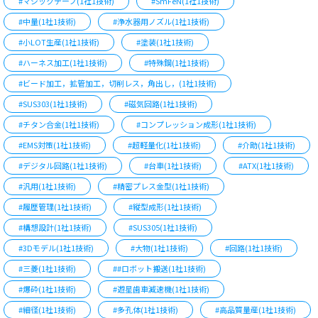
#マジックテープ(1社1技術)
#SmFeN(1社1技術)
#中量(1社1技術)
#浄水器用ノズル(1社1技術)
#小LOT生産(1社1技術)
#塗装(1社1技術)
#ハーネス加工(1社1技術)
#特殊鋼(1社1技術)
#ビード加工，拡管加工，切削レス，角出し，(1社1技術)
#SUS303(1社1技術)
#磁気回路(1社1技術)
#チタン合金(1社1技術)
#コンプレッション成形(1社1技術)
#EMS対策(1社1技術)
#超軽量化(1社1技術)
#介助(1社1技術)
#デジタル回路(1社1技術)
#台車(1社1技術)
#ATX(1社1技術)
#汎用(1社1技術)
#精密プレス金型(1社1技術)
#履歴管理(1社1技術)
#縦型成形(1社1技術)
#構想設計(1社1技術)
#SUS305(1社1技術)
#3Dモデル(1社1技術)
#大物(1社1技術)
#回路(1社1技術)
#三菱(1社1技術)
##ロボット搬送(1社1技術)
#爆砕(1社1技術)
#遊星歯車減速機(1社1技術)
#細径(1社1技術)
#多孔体(1社1技術)
#高品質量産(1社1技術)