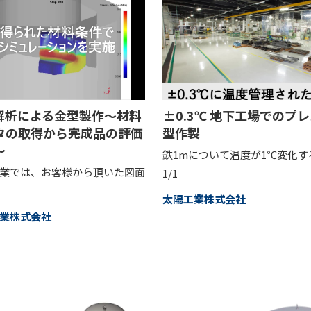
E解析による金型製作～材料
±0.3℃ 地下工場でのプ
タの取得から完成品の評価
型作製
～
鉄1mについて温度が1℃変化す
業では、お客様から頂いた図面
1/1
太陽工業株式会社
業株式会社