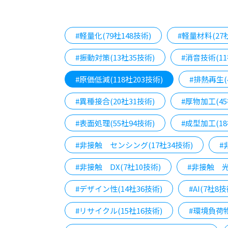
#軽量化(79社148技術)
#軽量材料(27
#振動対策(13社35技術)
#消音技術(11
#原価低減(118社203技術)
#排熱再生(
#異種接合(20社31技術)
#厚物加工(45
#表面処理(55社94技術)
#成型加工(18
#非接触 センシング(17社34技術)
#
#非接触 DX(7社10技術)
#非接触 光
#デザイン性(14社36技術)
#AI(7社8技
#リサイクル(15社16技術)
#環境負荷物