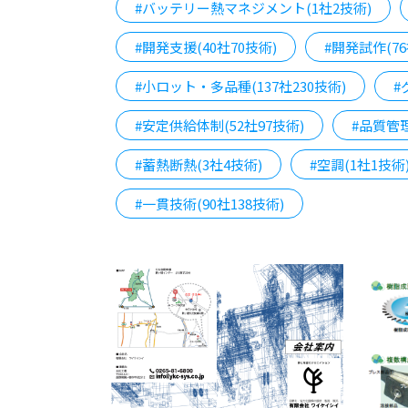
#バッテリー熱マネジメント(1社2技術)
#開発支援(40社70技術)
#開発試作(76
#小ロット・多品種(137社230技術)
#
#安定供給体制(52社97技術)
#品質管理
#蓄熱断熱(3社4技術)
#空調(1社1技術
#一貫技術(90社138技術)