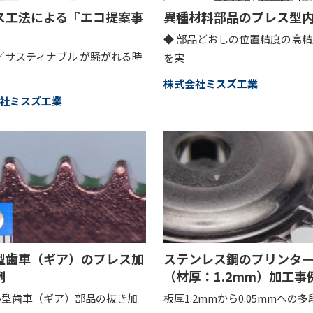
ス工法による『エコ提案事
異種材料部品のプレス型
◆ 部品どおしの位置精度の高
s／サスティナブル が騒がれる時
を実
株式会社ミスズ工業
社ミスズ工業
型歯車（ギア）のプレス加
ステンレス鋼のプリンタ
例
（材厚：1.2mm）加工事
小型歯車（ギア）部品の抜き加
板厚1.2mmから0.05mmへの多