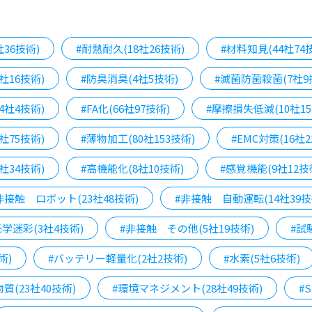
社36技術)
#耐熱耐久(18社26技術)
#材料知見(44社74
社16技術)
#防臭消臭(4社5技術)
#滅菌防菌殺菌(7社9
4社4技術)
#FA化(66社97技術)
#摩擦損失低減(10社15
社75技術)
#薄物加工(80社153技術)
#EMC対策(16社2
社34技術)
#高機能化(8社10技術)
#感覚機能(9社12技
非接触 ロボット(23社48技術)
#非接触 自動運転(14社39技
学迷彩(3社4技術)
#非接触 その他(5社19技術)
#試
術)
#バッテリー軽量化(2社2技術)
#水素(5社6技術)
質(23社40技術)
#環境マネジメント(28社49技術)
#