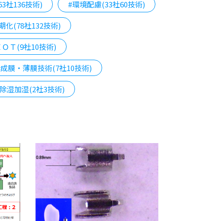
3社136技術)
#環境配慮(33社60技術)
期化(78社132技術)
ＩＯＴ(9社10技術)
#成膜・薄膜技術(7社10技術)
#除湿加湿(2社3技術)