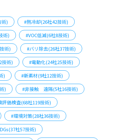
技術)
#熱冷却(26社42技術)
技術)
#VOC低減(6社8技術)
技術)
#バリ除去(26社37技術)
2技術)
#電動化(24社25技術)
術)
#新素材(9社12技術)
術)
#非接触 遠隔(5社16技術)
験評価検査(68社119技術)
#環境対策(28社36技術)
SDGs(37社57技術)