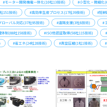
#モーター開発機電一体化(10社13技術)
#小型化・微細化(6
社151技術)
#高効率生産プロセス(17社39技術)
#短納
グローバル対応(37社95技術)
#遠隔支援(3社8技術)
#
体制(88社158技術)
#ISO他認証取得(58社115技術)
)
#省エネ(24社28技術)
#真空圧縮(1社1技術)