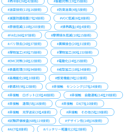
#熱冷却(26社42技術)
#振動対策(13社35技術)
#消音技術(11社16技術)
#防臭消臭(4社5技術)
#滅菌防菌殺菌(7社9技術)
#VOC低減(6社8技術)
#原価低減(118社203技術)
#排熱再生(4社4技術)
#FA化(66社97技術)
#摩擦損失低減(10社15技術)
#バリ除去(26社37技術)
#異種接合(20社31技術)
#厚物加工(45社75技術)
#薄物加工(80社153技術)
#EMC対策(16社22技術)
#電動化(24社25技術)
#表面処理(55社94技術)
#成型加工(18社34技術)
#高機能化(8社10技術)
#感覚機能(9社12技術)
#新素材(9社12技術)
#非接触 センシング(17社34技術)
#非接触 ロボット(23社48技術)
#非接触 自動運転(14社39技術)
#非接触 遠隔(5社16技術)
#非接触 DX(7社10技術)
#非接触 光学迷彩(3社4技術)
#非接触 その他(5社19技術)
#試験評価検査(68社119技術)
#デザイン性(14社36技術)
#AI(7社8技術)
#バッテリー軽量化(2社2技術)