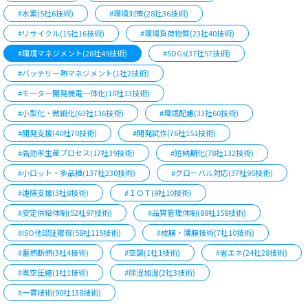
#水素(5社6技術)
#環境対策(28社36技術)
#リサイクル(15社16技術)
#環境負荷物質(23社40技術)
#環境マネジメント(28社49技術)
#SDGs(37社57技術)
#バッテリー熱マネジメント(1社2技術)
#モーター開発機電一体化(10社13技術)
#小型化・微細化(63社136技術)
#環境配慮(33社60技術)
#開発支援(40社70技術)
#開発試作(76社151技術)
#高効率生産プロセス(17社39技術)
#短納期化(78社132技術)
#小ロット・多品種(137社230技術)
#グローバル対応(37社95技術)
#遠隔支援(3社8技術)
#ＩＯＴ(9社10技術)
#安定供給体制(52社97技術)
#品質管理体制(88社158技術)
#ISO他認証取得(58社115技術)
#成膜・薄膜技術(7社10技術)
#蓄熱断熱(3社4技術)
#空調(1社1技術)
#省エネ(24社28技術)
#真空圧縮(1社1技術)
#除湿加湿(2社3技術)
#一貫技術(90社138技術)