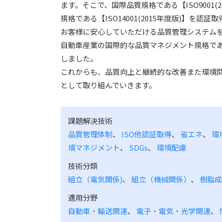
ます。そこで、国際品質規格である【ISO9001(
規格である【ISO14001(2015年度版)】を認証
お客様に安心していただける品質管理システム
自動車産業の国際的な品質マネジメント規格である【
しました。
これからも、品質向上と継続的な改善また環境
として取り組んでいきます。
課題解決技術
品質管理体制
、
ISO他認証取得
、
省エネ
、
環
境マネジメント
、
SDGs
、
環境配慮
技術分類
組立（電気関係)
、
組立（機械関係）
、
樹脂成
適用分野
自動車・輸送関連
、
電子・電気・光学関連
、