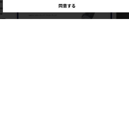
同意する
株式会社フレアオリジナル
IIYAM
DOBOTの革新的協働ロボットCRシリーズ
BCP
『DOB
公差、材
ベトナム
点があり
フレアオリジナルは坂城町に事業所を構え、ロボットの開
発、販売、コンサルティングを
お問い合わせフォーム