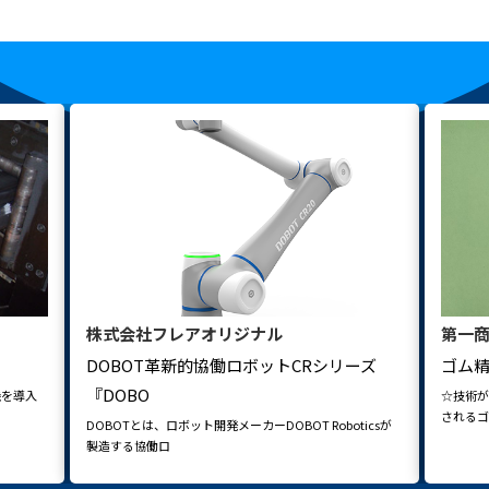
株式会社フレアオリジナル
第一
DOBOT革新的協働ロボットCRシリーズ
ゴム
『DOBO
機を導入
☆技術
されるゴ
DOBOTとは、ロボット開発メーカーDOBOT Roboticsが
製造する協働ロ