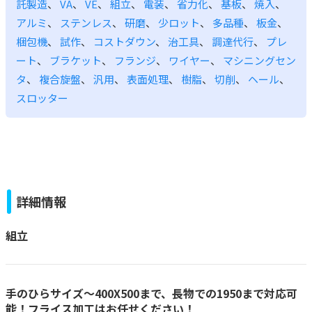
託製造
、
VA
、
VE
、
組立
、
電装
、
省力化
、
基板
、
焼入
、
アルミ
、
ステンレス
、
研磨
、
少ロット
、
多品種
、
板金
、
梱包機
、
試作
、
コストダウン
、
治工具
、
調達代行
、
プレ
ート
、
ブラケット
、
フランジ
、
ワイヤー
、
マシニングセン
タ
、
複合旋盤
、
汎用
、
表面処理
、
樹脂
、
切削
、
ヘール
、
スロッター
詳細情報
組立
手のひらサイズ～400X500まで、長物での1950まで対応可
能！フライス加工はお任せください！