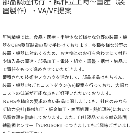
部品調達代行 ・試作立上時～量産（装
置製作）・VA/VE提案
阿智精機では、食品・医療・半導体など様々な分野の装置・機
器をOEM受託製造の形で手掛けております。多種多様な分野の
装置・機器に対応するため、お客様とのお打ち合わせにて材料
や購入品の調達・部品加工・電装・組立・調整・据付・納品ま
で責任をもって進めさせていただきます。
蓄積された技術やノウハウを活かして、部品単品はもちろん、
装置・機器1台ごとコストダウン(VE)提案を行っており、大幅な
コストの低減が可能な点もご好評いただいております。
ＲoHSや精度の要求の高い製品に関しましても、社内のみなら
ず協力会社(機械加工・板金加工・表面処理・熱処理等)において
品質管理を徹底しております。また、自社製品である輸送時固
縛監視センサー『YURUSOR』につきましてもご興味ございまし