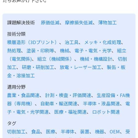
たらお声がけ下さい。
課題解決技術
原価低減
、
摩擦損失低減
、
薄物加工
技術分類
積層造形（3Dプリント）
、
治工具
、
メッキ・化成処理
、
熱処理
、
塗装・印刷等
、
機械
、
電子・電気・光学
、
組立
（電気関係)
、
組立（機械関係）
、
機械・機構設計
、
切削
加工
、
研磨・研削加工
、
放電・レーザー加工
、
製缶・板
金・溶接加工
適用分野
農業・食品関連
、
計測・検査・評価関連
、
生産設備・FA機
器（専用機）
、
自動車・輸送関連
、
半導体・液晶関連
、
電
子・電気・光学関連
、
医療・福祉関連
、
ロボット関連
タグ
切削加工
、
食品
、
医療
、
半導体
、
装置
、
機器
、
OEM
、
受