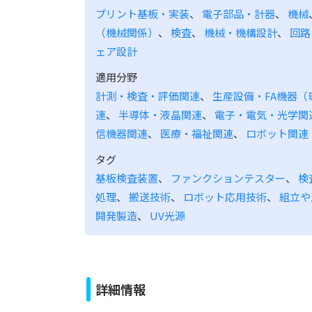
プリント基板・実装
、
電子部品・計器
、
機械
（機械関係）
、
検査
、
機械・機構設計
、
回路
ェア設計
適用分野
計測・検査・評価関連
、
生産設備・FA機器（
連
、
半導体・液晶関連
、
電子・電気・光学関
信機器関連
、
医療・福祉関連
、
ロボット関連
タグ
基板検査装置
、
ファンクションテスター
、
検
処理
、
搬送技術
、
ロボット応用技術
、
組立や
開発製造
、
UV光源
詳細情報