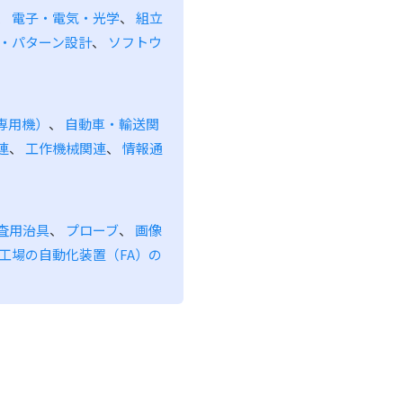
、
電子・電気・光学
、
組立
・パターン設計
、
ソフトウ
専用機）
、
自動車・輸送関
連
、
工作機械関連
、
情報通
査用治具
、
プローブ
、
画像
工場の自動化装置（FA）の