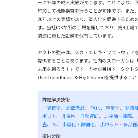
ーに35年の納入実績があります。これにより、
印加して機能検査を行うことが可能です。また、
20年以上の実績があり、省人化を促進するため
す。当社は3か所の工場を擁しており、第4工場
製造に適した設備を保有しています。
タクトの強みは、メカ・エレキ・ソフトウェア
提供することにあります。社内のスローガンは
未来を創ろう！」です。当社が目指す「タクト
Userfriendliness & High Speedを提供
課題解決技術
一貫技術
、
原価低減
、
FA化
、
軽量化
、
非接
ボット
、
非接触 自動運転
、
非接触 遠隔
、
査
、
AI
、
小型化・微細化
、
小ロット・多品種
技術分類