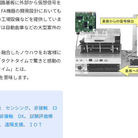
回路基板に外部から仮想信号を
FA機器の開発設計においても
の工場設備などを提供していま
では自動倉庫などの大型案件の
を融合したノウハウをお客様に
「タクトタイムで驚きと感動の
タイム」とは、
することを意味します。
触 センシング
、
非接触 ロ
非接触 DX
、
試験評価検
、
遠隔支援
、
ＩＯＴ