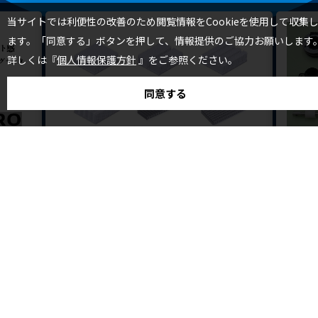
当サイトでは利便性の改善のため閲覧情報をCookieを使用して収集
ます。「同意する」ボタンを押して、情報提供のご協力お願いします
詳しくは『
個人情報保護方針
』をご参照ください。
同意する
株式会社カスタム・クール・センター
株式
最適な形状の放熱フィンを選択できるフィ
樹脂
ン形成技術
加工機のよ
精密成形
ている、P
◇必要な放熱性能を確保するために、種々の形状の放熱フ
ィンが求められます。当社のヒ