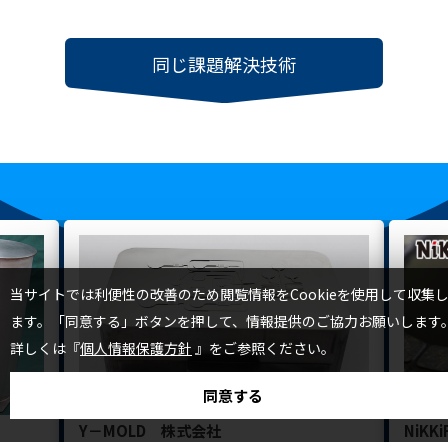
同じ課題解決技術
TOP
当サイトでは利便性の改善のため閲覧情報をCookieを使用して収集
ます。「同意する」ボタンを押して、情報提供のご協力お願いします
詳しくは『
個人情報保護方針
』をご参照ください。
同意する
Y－MOLD 株式会社
NiKK