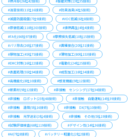
#熱冷却(26社42技術)
#振動対策(13社35技術)
#消音技術(11社16技術)
#防臭消臭(4社5技術)
#滅菌防菌殺菌(7社9技術)
#VOC低減(6社8技術)
#原価低減(118社203技術)
#排熱再生(4社4技術)
#FA化(66社97技術)
#摩擦損失低減(10社15技術)
#バリ除去(26社37技術)
#異種接合(20社31技術)
#厚物加工(45社75技術)
#薄物加工(80社153技術)
#EMC対策(16社22技術)
#電動化(24社25技術)
#表面処理(55社94技術)
#成型加工(18社34技術)
#高機能化(8社10技術)
#感覚機能(9社12技術)
#新素材(9社12技術)
#非接触 センシング(17社34技術)
#非接触 ロボット(23社48技術)
#非接触 自動運転(14社39技術)
#非接触 遠隔(5社16技術)
#非接触 DX(7社10技術)
#非接触 光学迷彩(3社4技術)
#非接触 その他(5社19技術)
#試験評価検査(68社119技術)
#デザイン性(14社36技術)
#AI(7社8技術)
#バッテリー軽量化(2社2技術)