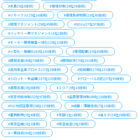
#水素(5社6技術)
#環境対策(28社36技術)
#リサイクル(15社16技術)
#環境負荷物質(23社40技術)
#環境マネジメント(28社49技術)
#SDGs(37社57技術)
#バッテリー熱マネジメント(1社2技術)
#モーター開発機電一体化(10社13技術)
#小型化・微細化(63社136技術)
#環境配慮(33社60技術)
#開発支援(40社70技術)
#開発試作(76社151技術)
#高効率生産プロセス(17社39技術)
#短納期化(78社132技術)
#小ロット・多品種(137社230技術)
#グローバル対応(37社95技術)
#遠隔支援(3社8技術)
#ＩＯＴ(9社10技術)
#安定供給体制(52社97技術)
#品質管理体制(88社158技術)
#ISO他認証取得(58社115技術)
#成膜・薄膜技術(7社10技術)
#蓄熱断熱(3社4技術)
#空調(1社1技術)
#省エネ(24社28技術)
#真空圧縮(1社1技術)
#除湿加湿(2社3技術)
#一貫技術(90社138技術)