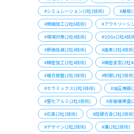
#シミュレーション(3社3技術)
#基板(
#微細加工(2社6技術)
#アウトソーシン
#環境対策(2社4技術)
#SDGs(2社4技
#原価低減(2社4技術)
#歯車(2社4技術
#精密加工(2社4技術)
#精密金型(2社4
#複合旋盤(2社3技術)
#制御(2社3技術
#セラミックス(2社3技術)
#油圧機器(
#窒化アルミ(2社3技術)
#非破壊検査(
#石英(2社3技術)
#超硬合金(2社3技術
#デザイン(2社2技術)
#溝(2社2技術)