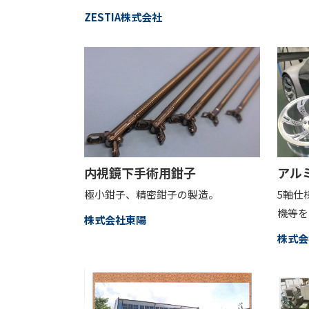
ZESTIA株式会社
内視鏡下手術用鉗子
アル
極小鉗子、精密鉗子の製造。
5軸仕
機等を
株式会社東陽
株式会