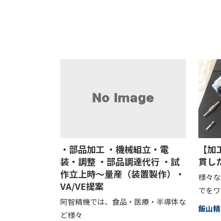
・部品加工 ・機械組立・電
【加
装・調整 ・部品調達代行 ・試
貫し
作立上時～量産（装置製作）・
様々な
VA/VE提案
でをワ
阿智精機では、食品・医療・半導体な
飯山精
ど様々