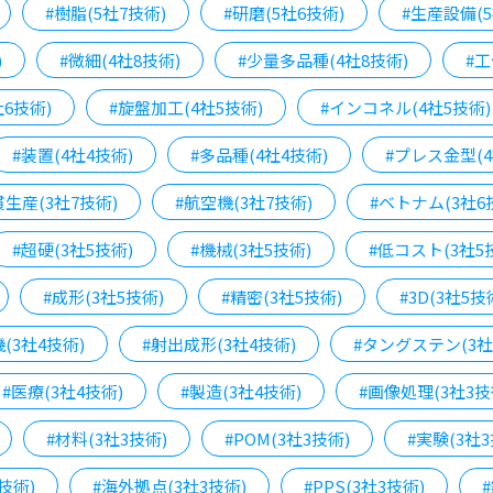
#樹脂(5社7技術)
#研磨(5社6技術)
#生産設備(5
)
#微細(4社8技術)
#少量多品種(4社8技術)
#工
6技術)
#旋盤加工(4社5技術)
#インコネル(4社5技術)
#装置(4社4技術)
#多品種(4社4技術)
#プレス金型(4
貫生産(3社7技術)
#航空機(3社7技術)
#ベトナム(3社6
#超硬(3社5技術)
#機械(3社5技術)
#低コスト(3社5
#成形(3社5技術)
#精密(3社5技術)
#3D(3社5技
(3社4技術)
#射出成形(3社4技術)
#タングステン(3社
#医療(3社4技術)
#製造(3社4技術)
#画像処理(3社3技
#材料(3社3技術)
#POM(3社3技術)
#実験(3社3
技術)
#海外拠点(3社3技術)
#PPS(3社3技術)