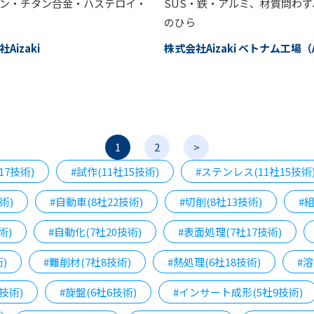
ン・チタン合金・ハステロイ・
SUS・鉄・アルミ、材質問わず
のひら
Aizaki
株式会社Aizaki ベトナム工場（A
1
2
>
17技術)
#試作(11社15技術)
#ステンレス(11社15技術
術)
#自動車(8社22技術)
#切削(8社13技術)
#組
術)
#自動化(7社20技術)
#表面処理(7社17技術)
)
#難削材(7社8技術)
#熱処理(6社18技術)
#溶
0技術)
#旋盤(6社6技術)
#インサート成形(5社9技術)