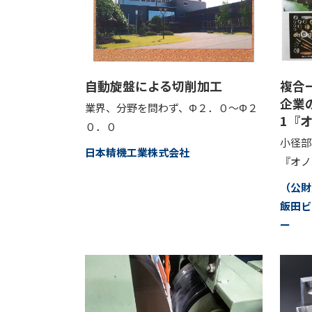
自動旋盤による切削加工
複合
企業
業界、分野を問わず、Φ２．０～Φ２
1『
０．０
小径部
日本精機工業株式会社
『オノ
（公
飯田ビ
ー