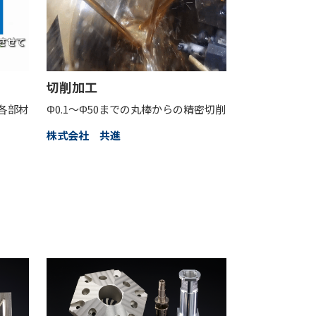
切削加工
各部材
Φ0.1～Φ50までの丸棒からの精密切削
株式会社 共進