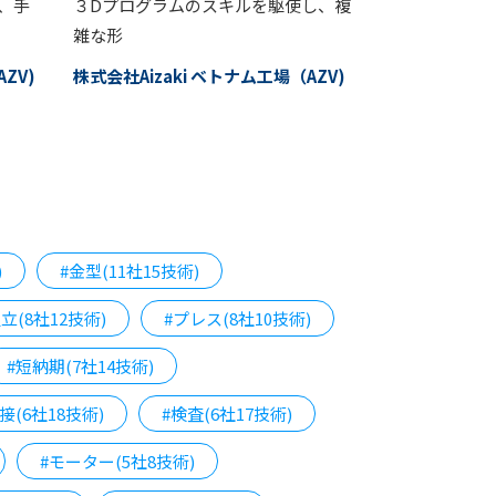
、手
３Dプログラムのスキルを駆使し、複
雑な形
ZV)
株式会社Aizaki ベトナム工場（AZV)
)
#金型(11社15技術)
立(8社12技術)
#プレス(8社10技術)
#短納期(7社14技術)
接(6社18技術)
#検査(6社17技術)
#モーター(5社8技術)