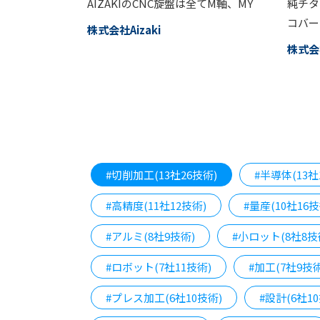
AIZAKIのCNC旋盤は全てM軸、MY
純チタ
コバー
株式会社Aizaki
株式会社
#切削加工(13社26技術)
#半導体(13社
#高精度(11社12技術)
#量産(10社16技
#アルミ(8社9技術)
#小ロット(8社8技
#ロボット(7社11技術)
#加工(7社9技術
#プレス加工(6社10技術)
#設計(6社1