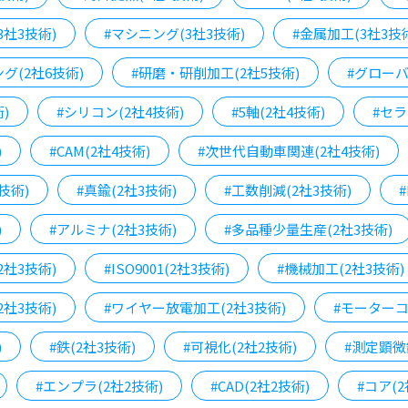
3社3技術)
#マシニング(3社3技術)
#金属加工(3社3技
グ(2社6技術)
#研磨・研削加工(2社5技術)
#グローバ
術)
#シリコン(2社4技術)
#5軸(2社4技術)
#セラ
)
#CAM(2社4技術)
#次世代自動車関連(2社4技術)
技術)
#真鍮(2社3技術)
#工数削減(2社3技術)
#
)
#アルミナ(2社3技術)
#多品種少量生産(2社3技術)
2社3技術)
#ISO9001(2社3技術)
#機械加工(2社3技術)
2社3技術)
#ワイヤー放電加工(2社3技術)
#モーターコ
)
#鉄(2社3技術)
#可視化(2社2技術)
#測定顕微
#エンプラ(2社2技術)
#CAD(2社2技術)
#コア(2