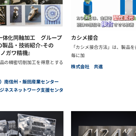
一体化同軸加工 グループ
カシメ接合
の製品・技術紹介-その
「カシメ接合方法」は、製品を
オノガワ精機』
毎に加
品の精密切削加工を得意とする
株式会社 共進
財）南信州・飯田産業センター
ジネスネットワーク支援センタ